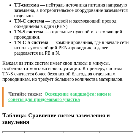
TT-система
— нейтраль источника питания напрямую
заземлена, а потребительское оборудование заземляется
отдельно.
TN-C система
— нулевой и заземляющий провод
объединены в один (PEN).
TN-S система
— отдельные нулевой и заземляющий
проводники.
TN-C-S система
— комбинированная, где в начале сети
используются общий PEN-проводник, а далее
разделяется на PE и N.
Каждая из этих систем имеет свои плюсы и минусы,
особенности монтажа и эксплуатации. К примеру, система
TN-S считается более безопасной благодаря отдельным
проводникам, но требует большего количества материалов.
Читайте также:
Освещение ландшафта: идеи и
советы для придомового участка
Таблица: Сравнение систем заземления и
зануления