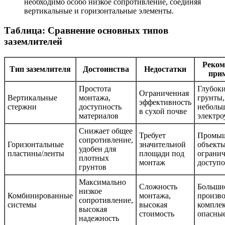
необходимо особо низкое сопротивление, соединяя
вертикальные и горизонтальные элементы.
Таблица: Сравнение основных типов
заземлителей
Реком
Тип заземлителя
Достоинства
Недостатки
при
Простота
Глубок
Ограниченная
Вертикальные
монтажа,
грунты,
эффективность
стержни
доступность
неболь
в сухой почве
материалов
электро
Снижает общее
Требует
Промы
сопротивление,
Горизонтальные
значительной
объекты
удобен для
пластины/ленты
площади под
ограни
плотных
монтаж
доступо
грунтов
Максимально
Сложность
Больши
низкое
Комбинированные
монтажа,
произв
сопротивление,
системы
высокая
комплек
высокая
стоимость
опасны
надежность