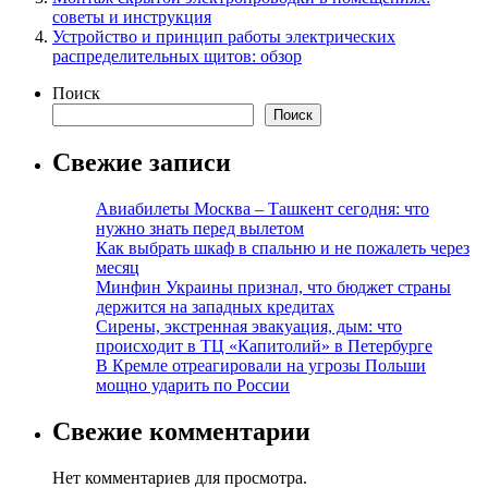
советы и инструкция
Устройство и принцип работы электрических
распределительных щитов: обзор
Поиск
Поиск
Свежие записи
Авиабилеты Москва – Ташкент сегодня: что
нужно знать перед вылетом
Как выбрать шкаф в спальню и не пожалеть через
месяц
Минфин Украины признал, что бюджет страны
держится на западных кредитах
Сирены, экстренная эвакуация, дым: что
происходит в ТЦ «Капитолий» в Петербурге
В Кремле отреагировали на угрозы Польши
мощно ударить по России
Свежие комментарии
Нет комментариев для просмотра.