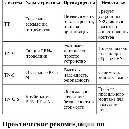
Система
Характеристика
Преимущества
Недостатки
Требует
Независимость
устройства
Отдельное
от электросети,
УЗО, боится
TT
заземление
простая
высокого
потребителя
организация
сопротивления
контура
Экономия
Потенциально
Общий PEN-
материалов,
TN-C
опасно при
проводник
простое
обрыве PEN
устройство
Высокая
Отдельные PE и
Стоимость
TN-S
надежность,
N
монтажа выше
безопасность
Требует
Оптимальное
правильного
Комбинация
сочетание
TN-C-S
монтажа для
PEN, PE и N
безопасности и
избежания
стоимости
риска
Практические рекомендации по