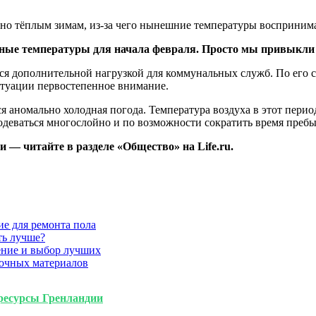
ьно тёплым зимам, из-за чего нынешние температуры восприним
ные температуры для начала февраля. Просто мы привыкли 
ится дополнительной нагрузкой для коммунальных служб. По ег
итуации первостепенное внимание.
ся аномально холодная погода. Температура воздуха в этот пери
одеваться многослойно и по возможности сократить время пребы
 — читайте в разделе «Общество» на Life.ru.
ие для ремонта пола
ть лучше?
ение и выбор лучших
очных материалов
ресурсы Гренландии