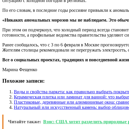
ситуацию с холодной погодой в регионах.
По его словам, в последние годы россияне привыкли к аномал
«Никаких аномальных морозов мы не наблюдаем. Это обыч
При этом он подчеркнул, что холодный период всегда станов
готовности, а профильные ведомства правительства уделяют с
Ранее сообщалось, что с 3 по 6 февраля в Москве прогнозирует
Жителям столицы рекомендовали не перегружать электросеть, 
Все о социальных проектах, традициях и повседневной жизни
Марина Фещенко
Похожие записи:
Виды и свойства паркета: как правильно выбрать покрыт
Керамическая плитка или ламинат для ванной: что выбра
Пластиковые, деревянные или алюминиевые окна: сравн
Натуральный или искусственный камень: выбор облицов
Читайте также:
Вэнс: США хотят разделить природные 