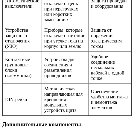
Автоматические
Защита проводки
отключают цепь
выключатели
и оборудования
при перегрузках
или коротких
замыканиях
Устройства
Приборы, которые
Защита от
защитного
отключают питание
поражения
отключения
при утечке тока на
электрическим
(УЗО)
корпус или землю
током
Удобное
Контактные
Устройства для
соединение
групповые
соединения и
нескольких
блоки
разветвления
кабелей в одной
(клеммники)
проводников
точке
Металлическая
Обеспечение
направляющая для
удобства монтажа
DIN-рейка
крепления
и демонтажа
модульных
элементов
устройств щита
Дополнительные компоненты