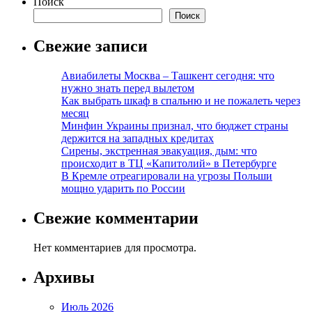
Поиск
Поиск
Свежие записи
Авиабилеты Москва – Ташкент сегодня: что
нужно знать перед вылетом
Как выбрать шкаф в спальню и не пожалеть через
месяц
Минфин Украины признал, что бюджет страны
держится на западных кредитах
Сирены, экстренная эвакуация, дым: что
происходит в ТЦ «Капитолий» в Петербурге
В Кремле отреагировали на угрозы Польши
мощно ударить по России
Свежие комментарии
Нет комментариев для просмотра.
Архивы
Июль 2026