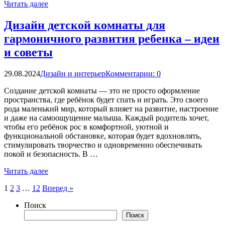
Читать далее
Дизайн детской комнаты для
гармоничного развития ребенка – идеи
и советы
29.08.2024
Дизайн и интерьер
Комментарии: 0
Создание детской комнаты — это не просто оформление
пространства, где ребёнок будет спать и играть. Это своего
рода маленький мир, который влияет на развитие, настроение
и даже на самоощущение малыша. Каждый родитель хочет,
чтобы его ребёнок рос в комфортной, уютной и
функциональной обстановке, которая будет вдохновлять,
стимулировать творчество и одновременно обеспечивать
покой и безопасность. В …
Читать далее
Пагинация
1
2
3
…
12
Вперед »
записей
Поиск
Поиск