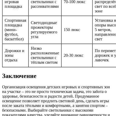
игровая
светильники с
70-100 люкс
распределё
площадка
рассеивателями
свет по все
зоне
Спортивная
Установка 
Светодиодные
площадка
опоры высо
прожекторы
(мини-
150 люкс
5 метров,
регулируемого
футбол,
направлен
угла
баскетбол)
свет
Низко
Дорожки и
По перимет
расположенные
зоны
20-30 люкс
дорожек и 
светильники с
отдыха
лавочек
тёплым светом
Заключение
Организация освещения детских игровых и спортивных зон
на участке – это не просто техническая задача, это забота о
здоровье, безопасности и радости детей. Продуманное
освещение позволяет продлить световой день, сделать игры
после заката тёплыми и комфортными, а занятия спортом –
безопасными. Выбирайте светильники с высокими
показателями качества, уделяйте внимание равномерности и