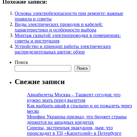
Похожие записи:
Основы электробезопасности при ремонте: важные
правила и советы
Виды электрических проводов и кабелей:
характеристики и особенности выбора
Монтаж скрытой электропроводки в помещениях:
советы и инструкция
Устройство и принцип работы электрических
распределительных щитов: обзор
Поиск
Поиск
Свежие записи
Авиабилеты Москва – Ташкент сегодня: что
нужно знать перед вылетом
Как выбрать шкаф в спальню и не пожалеть через
месяц
Минфин Украины признал, что бюджет страны
держится на западных кредитах
Сирены, экстренная эвакуация, дым: что
происходит в ТЦ «Капитолий» в Петербурге