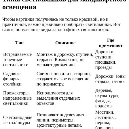
освещения
Чтобы картинка получилась не только красивой, но и
практичной, важно правильно подбирать светильники. Вот
самые популярные виды ландшафтных светильников:
Где
Тип
Описание
применяют
Дорожки,
Встраиваемые
Монтаж в дорожку, ступени,
ступени,
точечные
террасы. Компактны, не
площадки,
светильники
мешают движению.
проезды
Садовые
Светят вниз или в стороны,
Дорожки, зоны
фонари-
создают мягкое освещение
отдыха, газоны
столбики
по периметру.
Деревья,
Прожекторы,
Используются для
скульптуры,
направленные
выделения отдельных
фасады,
светильники
объектов.
водоёмы
Мостики,
Позволяют подсвечивать
Светодиодные
лестницы,
линии, периметры,
ленты/шнуры
перила,
архитектурные детали.
бордюры