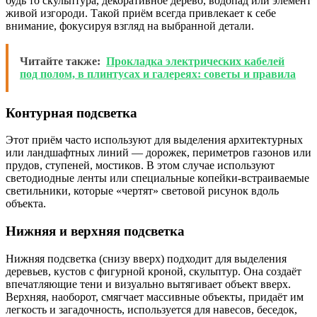
будь то скульптура, декоративное дерево, водопад или элемент
живой изгороди. Такой приём всегда привлекает к себе
внимание, фокусируя взгляд на выбранной детали.
Читайте также:
Прокладка электрических кабелей
под полом, в плинтусах и галереях: советы и правила
Контурная подсветка
Этот приём часто используют для выделения архитектурных
или ландшафтных линий — дорожек, периметров газонов или
прудов, ступеней, мостиков. В этом случае используют
светодиодные ленты или специальные копейки-встраиваемые
светильники, которые «чертят» световой рисунок вдоль
объекта.
Нижняя и верхняя подсветка
Нижняя подсветка (снизу вверх) подходит для выделения
деревьев, кустов с фигурной кроной, скульптур. Она создаёт
впечатляющие тени и визуально вытягивает объект вверх.
Верхняя, наоборот, смягчает массивные объекты, придаёт им
легкость и загадочность, используется для навесов, беседок,