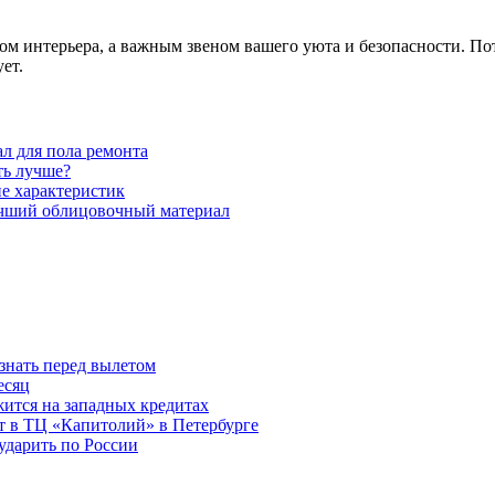
том интерьера, а важным звеном вашего уюта и безопасности. По
ует.
ал для пола ремонта
ть лучше?
е характеристик
учший облицовочный материал
знать перед вылетом
есяц
ится на западных кредитах
ит в ТЦ «Капитолий» в Петербурге
ударить по России