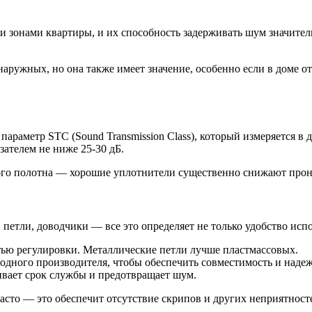
 зонами квартиры, и их способность задерживать шум значитель
наружных, но она также имеет значение, особенно если в доме 
араметр STC (Sound Transmission Class), который измеряется в 
зателем не ниже 25-30 дБ.
ного полотна — хорошие уплотнители существенно снижают про
петли, доводчики — все это определяет не только удобство испо
ью регулировки. Металлические петли лучше пластмассовых.
одного производителя, чтобы обеспечить совместимость и надеж
ивает срок службы и предотвращает шум.
асто — это обеспечит отсутствие скрипов и других неприятност