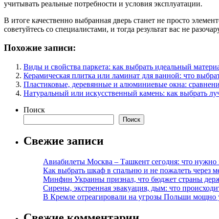
учитывать реальные потребности и условия эксплуатации.
В итоге качественно выбранная дверь станет не просто элемен
советуйтесь со специалистами, и тогда результат вас не разочар
Похожие записи:
Виды и свойства паркета: как выбрать идеальный матери
Керамическая плитка или ламинат для ванной: что выбра
Пластиковые, деревянные и алюминиевые окна: сравнени
Натуральный или искусственный камень: как выбрать л
Поиск
Поиск
Свежие записи
Авиабилеты Москва – Ташкент сегодня: что нужно 
Как выбрать шкаф в спальню и не пожалеть через м
Минфин Украины признал, что бюджет страны держ
Сирены, экстренная эвакуация, дым: что происход
В Кремле отреагировали на угрозы Польши мощно 
Свежие комментарии