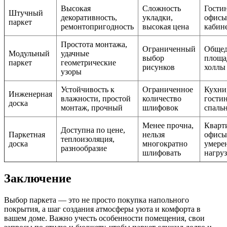
Высокая
Сложность
Гости
Штучный
декоративность,
укладки,
офисы
паркет
ремонтопригодность
высокая цена
кабин
Простота монтажа,
Ограниченный
Общед
Модульный
удачные
выбор
площа
паркет
геометрические
рисунков
холлы
узоры
Устойчивость к
Ограниченное
Кухни
Инженерная
влажности, простой
количество
гости
доска
монтаж, прочный
шлифовок
спаль
Менее прочна,
Кварт
Доступна по цене,
Паркетная
нельзя
офисы
теплоизоляция,
доска
многократно
умере
разнообразие
шлифовать
нагру
Заключение
Выбор паркета — это не просто покупка напольного
покрытия, а шаг создания атмосферы уюта и комфорта в
вашем доме. Важно учесть особенности помещения, свои