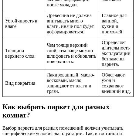
после укладки.
Древесина не должна
Главное для
Устойчивость к
впитывать много
ванной,
влаге
влаги, иначе пол будет
кухни и
деформироваться.
прихожей.
Определяет
Чем толще верхний
длительность
Толщина
слой, тем чаще можно
эксплуатации
верхнего слоя
шлифовать и обновлять
без замены
поверхность.
паркета.
Лакированный, масло-
Облегчают
восковый, масло —
уход и
Вид покрытия
защищают от влаги и
сохраняют
грязи.
внешний вид.
Как выбрать паркет для разных
комнат?
Выбор паркета для разных помещений должен учитывать
специфические условия эксплуатации. Так, в гостиной и