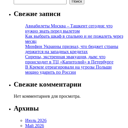
Поиск
Свежие записи
Авиабилеты Москва – Ташкент сегодня: что
нужно знать перед вылетом
Как выбрать шкаф в спальню и не пожалеть через
месяц
Минфин Украины признал, что бюджет страны
держится на западных кредитах
Сирены, экстренная эвакуация, дым: что
происходит в ТЦ «Капитолий» в Петербурге
В Кремле отреагировали на угрозы Польши
мощно ударить по России
Свежие комментарии
Нет комментариев для просмотра.
Архивы
Июль 2026
Май 2026