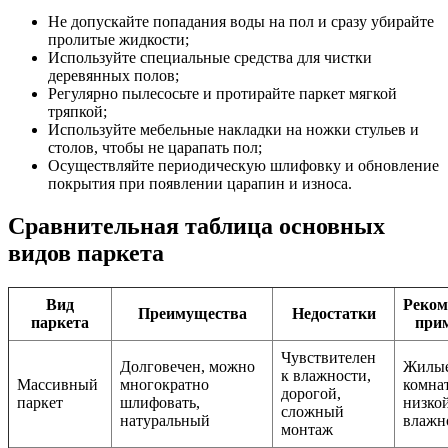
Не допускайте попадания воды на пол и сразу убирайте
пролитые жидкости;
Используйте специальные средства для чистки
деревянных полов;
Регулярно пылесосьте и протирайте паркет мягкой
тряпкой;
Используйте мебельные накладки на ножки стульев и
столов, чтобы не царапать пол;
Осуществляйте периодическую шлифовку и обновление
покрытия при появлении царапин и износа.
Сравнительная таблица основных
видов паркета
Вид
Реком
Преимущества
Недостатки
паркета
при
Чувствителен
Долговечен, можно
Жилы
к влажности,
Массивный
многократно
комна
дорогой,
паркет
шлифовать,
низко
сложный
натуральный
влажн
монтаж