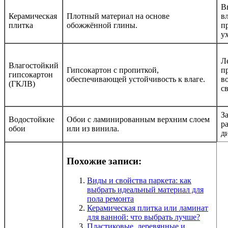
В
Керамическая
Плотный материал на основе
в
плитка
обожжённой глины.
п
ух
Л
Влагостойкий
Гипсокартон с пропиткой,
п
гипсокартон
обеспечивающей устойчивость к влаге.
в
(ГКЛВ)
с
З
Водостойкие
Обои с ламинированным верхним слоем
р
обои
или из винила.
д
Похожие записи:
Виды и свойства паркета: как
выбрать идеальный материал для
пола ремонта
Керамическая плитка или ламинат
для ванной: что выбрать лучше?
Пластиковые, деревянные и