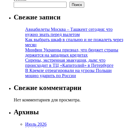
Поиск
Свежие записи
Авиабилеты Москва – Ташкент сегодня: что
нужно знать перед вылетом
Как выбрать шкаф в спальню и не пожалеть через
месяц
Минфин Украины признал, что бюджет страны
держится на западных кредитах
Сирены, экстренная эвакуация, дым: что
происходит в ТЦ «Капитолий» в Петербурге
В Кремле отреагировали на угрозы Польши
мощно ударить по России
Свежие комментарии
Нет комментариев для просмотра.
Архивы
Июль 2026