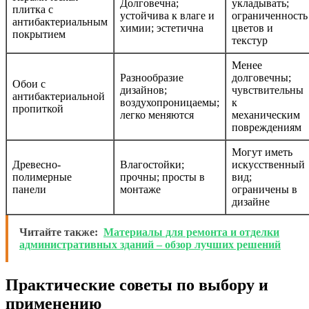
Долговечна;
укладывать;
плитка с
устойчива к влаге и
ограниченность
антибактериальным
химии; эстетична
цветов и
покрытием
текстур
Менее
Разнообразие
долговечны;
Обои с
дизайнов;
чувствительны
антибактериальной
воздухопроницаемы;
к
пропиткой
легко меняются
механическим
повреждениям
Могут иметь
Древесно-
Влагостойки;
искусственный
полимерные
прочны; просты в
вид;
панели
монтаже
ограничены в
дизайне
Читайте также:
Материалы для ремонта и отделки
административных зданий – обзор лучших решений
Практические советы по выбору и
применению