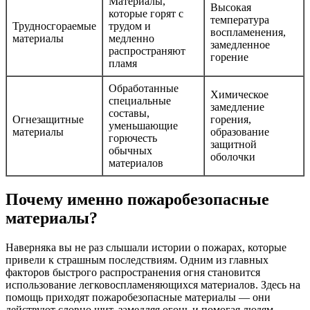
Материалы,
Высокая
которые горят с
температура
Трудносгораемые
трудом и
воспламенения,
материалы
медленно
замедленное
распространяют
горение
пламя
Обработанные
Химическое
специальные
замедление
составы,
Огнезащитные
горения,
уменьшающие
материалы
образование
горючесть
защитной
обычных
оболочки
материалов
Почему именно пожаробезопасные
материалы?
Наверняка вы не раз слышали истории о пожарах, которые
привели к страшным последствиям. Одним из главных
факторов быстрого распространения огня становится
использование легковоспламеняющихся материалов. Здесь на
помощь приходят пожаробезопасные материалы — они
действуют словно щит, замедляя огонь и помогая людям