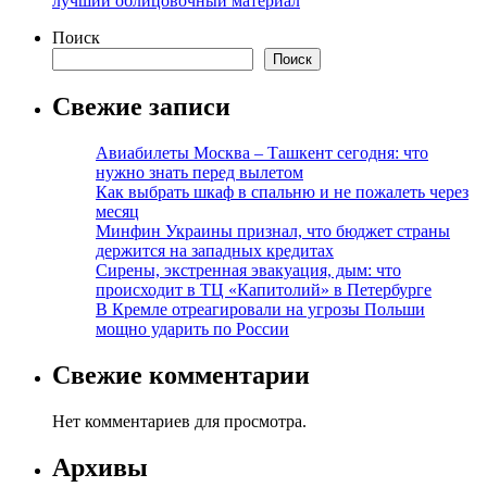
лучший облицовочный материал
Поиск
Поиск
Свежие записи
Авиабилеты Москва – Ташкент сегодня: что
нужно знать перед вылетом
Как выбрать шкаф в спальню и не пожалеть через
месяц
Минфин Украины признал, что бюджет страны
держится на западных кредитах
Сирены, экстренная эвакуация, дым: что
происходит в ТЦ «Капитолий» в Петербурге
В Кремле отреагировали на угрозы Польши
мощно ударить по России
Свежие комментарии
Нет комментариев для просмотра.
Архивы