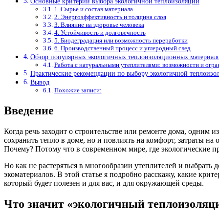
Основные критерии выбора экологичной теплоизоляции
1. Сырье и состав материала
2. Энергоэффективность и толщина слоя
3. Влияние на здоровье человека
4. Устойчивость и долговечность
5. Биодеградация или возможность переработки
6. Производственный процесс и углеродный след
Обзор популярных экологичных теплоизоляционных материал
Работа с натуральными утеплителями: возможности и огра
Практические рекомендации по выбору экологичной теплоизо
Вывод
Похожие записи:
Введение
Когда речь заходит о строительстве или ремонте дома, одним
сохранить тепло в доме, но и повлиять на комфорт, затраты н
Почему? Потому что в современном мире, где экологические п
Но как не растеряться в многообразии утеплителей и выбрать
экоматериалов. В этой статье я подробно расскажу, какие кри
который будет полезен и для вас, и для окружающей среды.
Что значит «экологичный теплоизоляц