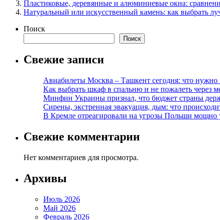
Пластиковые, деревянные и алюминиевые окна: сравнени
Натуральный или искусственный камень: как выбрать л
Поиск
Поиск
Свежие записи
Авиабилеты Москва – Ташкент сегодня: что нужно 
Как выбрать шкаф в спальню и не пожалеть через м
Минфин Украины признал, что бюджет страны держ
Сирены, экстренная эвакуация, дым: что происход
В Кремле отреагировали на угрозы Польши мощно 
Свежие комментарии
Нет комментариев для просмотра.
Архивы
Июль 2026
Май 2026
Февраль 2026