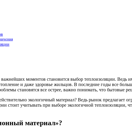
ов
ничения
ляции
 из важнейших моментов становится выбор теплоизоляции. Ведь 
а отопление и даже здоровье жильцов. В последние годы все бо
роблемы становятся все острее, важно понимать, что бытовые р
 действительно экологичный материал? Ведь рынок предлагает о
терии стоит учитывать при выборе экологичной теплоизоляции, 
ионный материал»?