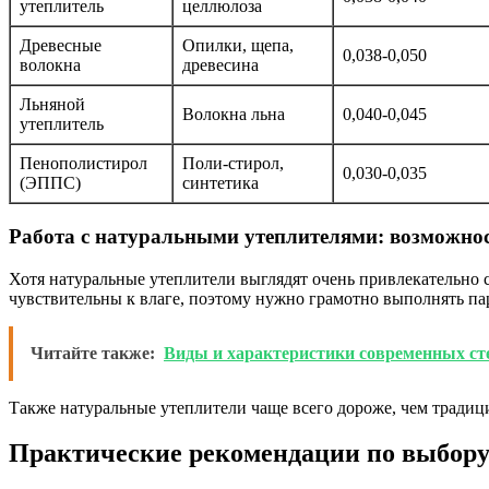
утеплитель
целлюлоза
Древесные
Опилки, щепа,
0,038-0,050
волокна
древесина
Льняной
Волокна льна
0,040-0,045
утеплитель
Пенополистирол
Поли-стирол,
0,030-0,035
(ЭППС)
синтетика
Работа с натуральными утеплителями: возможно
Хотя натуральные утеплители выглядят очень привлекательно с
чувствительны к влаге, поэтому нужно грамотно выполнять па
Читайте также:
Виды и характеристики современных сте
Также натуральные утеплители чаще всего дороже, чем традиц
Практические рекомендации по выбору