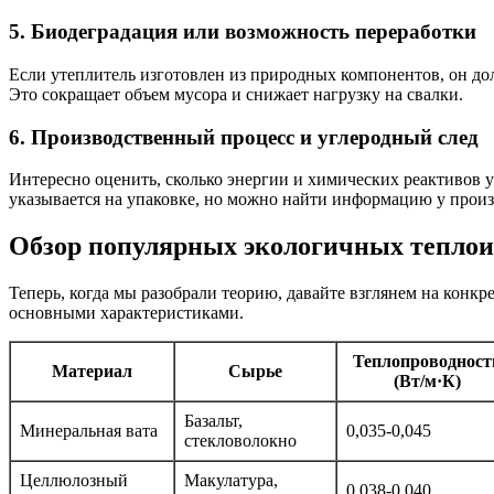
5. Биодеградация или возможность переработки
Если утеплитель изготовлен из природных компонентов, он долж
Это сокращает объем мусора и снижает нагрузку на свалки.
6. Производственный процесс и углеродный след
Интересно оценить, сколько энергии и химических реактивов у
указывается на упаковке, но можно найти информацию у произ
Обзор популярных экологичных тепло
Теперь, когда мы разобрали теорию, давайте взглянем на конк
основными характеристиками.
Теплопроводност
Материал
Сырье
(Вт/м·К)
Базальт,
Минеральная вата
0,035-0,045
стекловолокно
Целлюлозный
Макулатура,
0,038-0,040