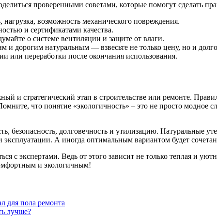
поделиться проверенными советами, которые помогут сделать пр
, нагрузка, возможность механического повреждения.
ностью и сертификатами качества.
умайте о системе вентиляции и защите от влаги.
 и дорогим натуральным — взвесьте не только цену, но и долг
ии или переработки после окончания использования.
ый и стратегический этап в строительстве или ремонте. Прави
Помните, что понятие «экологичность» – это не просто модное с
ь, безопасность, долговечность и утилизацию. Натуральные уте
и эксплуатации. А иногда оптимальным вариантом будет сочетан
ься с экспертами. Ведь от этого зависит не только теплая и уют
комфортным и экологичным!
ал для пола ремонта
ть лучше?