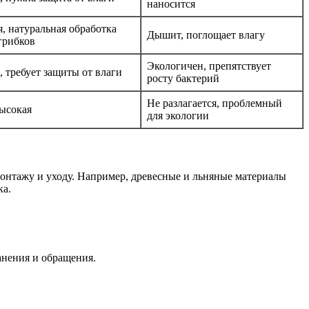
наносится
, натуральная обработка
Дышит, поглощает влагу
грибков
Экологичен, препятствует
, требует защиты от влаги
росту бактерий
Не разлагается, проблемный
ысокая
для экологии
 монтажу и уходу. Например, древесные и льняные материалы
ка.
анения и обращения.