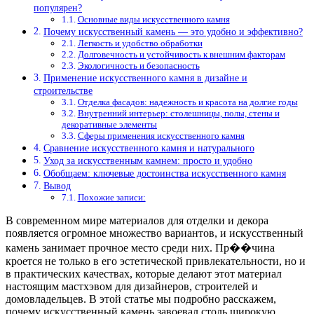
популярен?
Основные виды искусственного камня
Почему искусственный камень — это удобно и эффективно?
Легкость и удобство обработки
Долговечность и устойчивость к внешним факторам
Экологичность и безопасность
Применение искусственного камня в дизайне и
строительстве
Отделка фасадов: надежность и красота на долгие годы
Внутренний интерьер: столешницы, полы, стены и
декоративные элементы
Сферы применения искусственного камня
Сравнение искусственного камня и натурального
Уход за искусственным камнем: просто и удобно
Обобщаем: ключевые достоинства искусственного камня
Вывод
Похожие записи:
В современном мире материалов для отделки и декора
появляется огромное множество вариантов, и искусственный
камень занимает прочное место среди них. Пр��чина
кроется не только в его эстетической привлекательности, но и
в практических качествах, которые делают этот материал
настоящим мастхэвом для дизайнеров, строителей и
домовладельцев. В этой статье мы подробно расскажем,
почему искусственный камень завоевал столь широкую