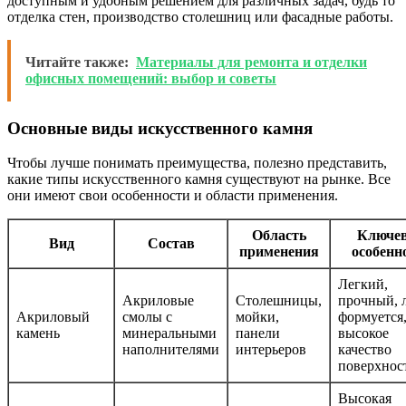
доступным и удобным решением для различных задач, будь то
отделка стен, производство столешниц или фасадные работы.
Читайте также:
Материалы для ремонта и отделки
офисных помещений: выбор и советы
Основные виды искусственного камня
Чтобы лучше понимать преимущества, полезно представить,
какие типы искусственного камня существуют на рынке. Все
они имеют свои особенности и области применения.
Область
Ключе
Вид
Состав
применения
особенн
Легкий,
Акриловые
Столешницы,
прочный, 
Акриловый
смолы с
мойки,
формуется
камень
минеральными
панели
высокое
наполнителями
интерьеров
качество
поверхнос
Высокая