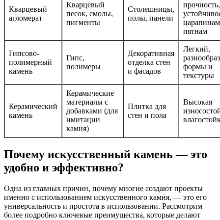
Кварцевый
прочность,
Кварцевый
Столешницы,
песок, смолы,
устойчивос
агломерат
полы, панели
пигменты
царапинам
пятнам
Легкий,
Гипсово-
Декоративная
Гипс,
разнообра
полимерный
отделка стен
полимеры
формы и
камень
и фасадов
текстуры
Керамические
материалы с
Высокая
Керамический
Плитка для
добавками (для
износостой
камень
стен и пола
имитации
влагостойк
камня)
Почему искусственный камень — это
удобно и эффективно?
Одна из главных причин, почему многие создают проекты
именно с использованием искусственного камня, — это его
универсальность и простота в использовании. Рассмотрим
более подробно ключевые преимущества, которые делают