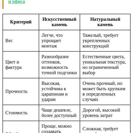
и офиса
Искусственный
Натуральный
Критерий
камень
камень
Легче, что
Тяжелый, требует
Вес
упрощает
укрепленных
монтаж
конструкций
Разнообразие
Естественные цвета,
Цвет и
оттенков,
уникальная текстура,
фактура
возможность
но ограниченный
точной подгонки
выбор
Высокая,
Очень прочный, но
устойчива к
может быть хрупким
Прочность
царапинам и
в определенных
ударам
случаях
Чаще дешевле,
Дорогой, высокий
Стоимость
более доступный
уровень затрат
Проще, можно
Сложная, требует
создавать