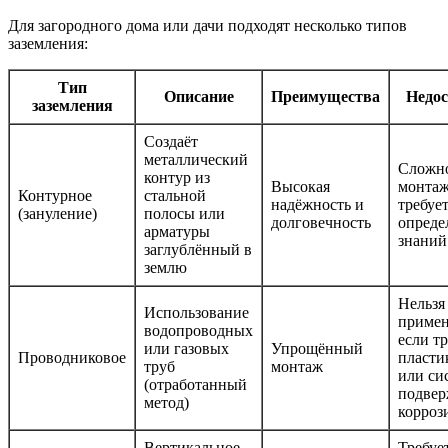
Для загородного дома или дачи подходят несколько типов
заземления:
Тип
Описание
Преимущества
Недос
заземления
Создаёт
металлический
Сложн
контур из
Высокая
монтаж
Контурное
стальной
надёжность и
требуе
(зануление)
полосы или
долговечность
опреде
арматуры
знаний
заглублённый в
землю
Нельзя
Использование
примен
водопроводных
если т
или газовых
Упрощённый
Проводниковое
пласти
труб
монтаж
или си
(отработанный
подвер
метод)
корроз
Вертикальное
Требуе