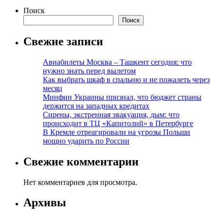
Поиск
Поиск
Свежие записи
Авиабилеты Москва – Ташкент сегодня: что
нужно знать перед вылетом
Как выбрать шкаф в спальню и не пожалеть через
месяц
Минфин Украины признал, что бюджет страны
держится на западных кредитах
Сирены, экстренная эвакуация, дым: что
происходит в ТЦ «Капитолий» в Петербурге
В Кремле отреагировали на угрозы Польши
мощно ударить по России
Свежие комментарии
Нет комментариев для просмотра.
Архивы