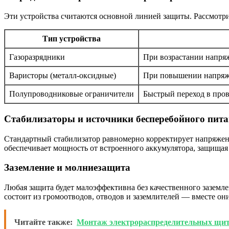
Эти устройства считаются основной линией защиты. Рассмотри
Тип устройства
Газоразрядники
При возрастании напряж
Варисторы (металл-оксидные)
При повышении напряже
Полупроводниковые ограничители
Быстрый переход в про
Стабилизаторы и источники бесперебойного пит
Стандартный стабилизатор равномерно корректирует напряжени
обеспечивает мощность от встроенного аккумулятора, защища
Заземление и молниезащита
Любая защита будет малоэффективна без качественного заземл
состоит из громоотводов, отводов и заземлителей — вместе о
Читайте также:
Монтаж электрораспределительных щи