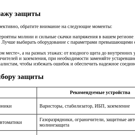
тажу защиты
фективно, обратите внимание на следующие моменты:
ероятны молнии и сильные скачки напряжения в вашем регионе 
.
Лучше выбирать оборудование с параметрами превышающими ср
м месте», а на разных этажах: от входного щита до внутренних 
чителей и заземления, при необходимости заменяйте устаревши
алистам, чтобы избежать ошибок и обеспечить надежное соедин
ыбору защиты
Рекомендуемые устройства
роники
Варисторы, стабилизатор, ИБП, заземление
Газоразрядники, ограничители, защитные авт
автоматики
молниезащита