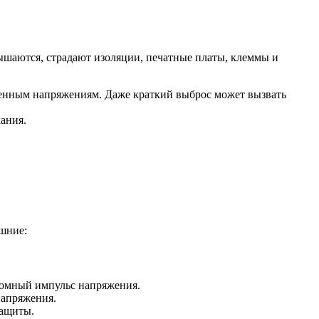
ышаются, страдают изоляции, печатные платы, клеммы и
енным напряжениям. Даже краткий выброс может вызвать
ания.
ешние:
ромный импульс напряжения.
напряжения.
защиты.