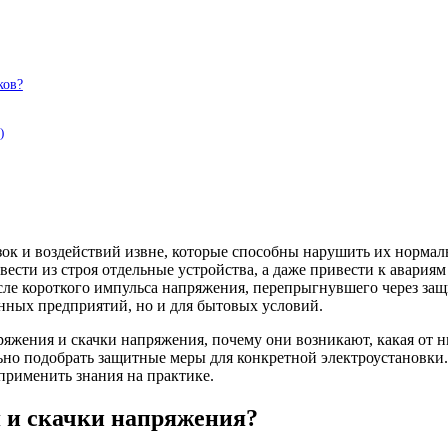
ков?
)
к и воздействий извне, которые способны нарушить их нормал
сти из строя отдельные устройства, а даже привести к авариям 
после короткого импульса напряжения, перепрыгнувшего через з
нных предприятий, но и для бытовых условий.
яжения и скачки напряжения, почему они возникают, какая от н
ильно подобрать защитные меры для конкретной электроустановк
 применить знания на практике.
 и скачки напряжения?