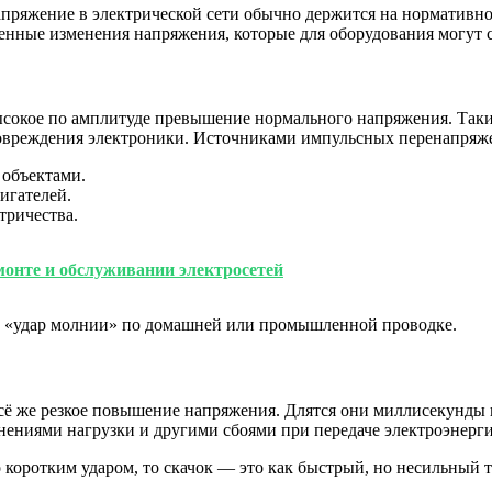
апряжение в электрической сети обычно держится на нормативно
денные изменения напряжения, которые для оборудования могут 
ысокое по амплитуде превышение нормального напряжения. Так
повреждения электроники. Источниками импульсных перенапряже
 объектами.
игателей.
тричества.
монте и обслуживании электросетей
а «удар молнии» по домашней или промышленной проводке.
 всё же резкое повышение напряжения. Длятся они миллисекунд
енениями нагрузки и другими сбоями при передаче электроэнерг
коротким ударом, то скачок — это как быстрый, но несильный т