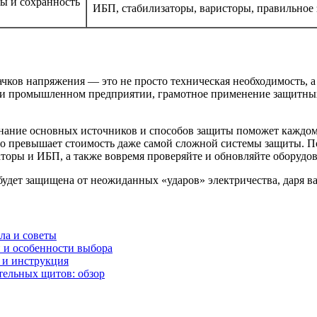
ы и сохранность
ИБП, стабилизаторы, варисторы, правильное 
чков напряжения — это не просто техническая необходимость, 
е или промышленном предприятии, грамотное применение защитны
ание основных источников и способов защиты поможет каждому 
то превышает стоимость даже самой сложной системы защиты. По
аторы и ИБП, а также вовремя проверяйте и обновляйте оборудов
будет защищена от неожиданных «ударов» электричества, даря в
ла и советы
и и особенности выбора
 и инструкция
тельных щитов: обзор