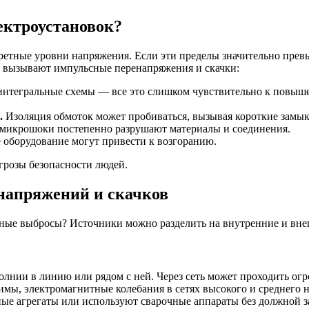
ектроустановок?
ретные уровни напряжения. Если эти пределы значительно прев
е вызывают импульсные перенапряжения и скачки:
интегральные схемы — все это слишком чувствительно к повыш
.
Изоляция обмоток может пробиваться, вызывая короткие замык
микрошоки постепенно разрушают материалы и соединения.
 оборудование могут привести к возгоранию.
грозы безопасности людей.
напряжений и скачков
асные выбросы? Источники можно разделить на внутренние и вн
нии в линию или рядом с ней. Через сеть может проходить ог
мы, электромагнитные колебания в сетях высокого и среднего 
е агрегаты или используют сварочные аппараты без должной 