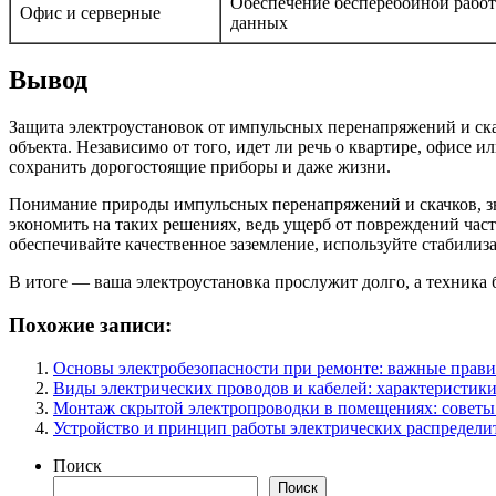
Обеспечение бесперебойной работ
Офис и серверные
данных
Вывод
Защита электроустановок от импульсных перенапряжений и ска
объекта. Независимо от того, идет ли речь о квартире, офис
сохранить дорогостоящие приборы и даже жизни.
Понимание природы импульсных перенапряжений и скачков, зн
экономить на таких решениях, ведь ущерб от повреждений час
обеспечивайте качественное заземление, используйте стабилиз
В итоге — ваша электроустановка прослужит долго, а техника 
Похожие записи:
Основы электробезопасности при ремонте: важные прави
Виды электрических проводов и кабелей: характеристик
Монтаж скрытой электропроводки в помещениях: советы
Устройство и принцип работы электрических распредели
Поиск
Поиск