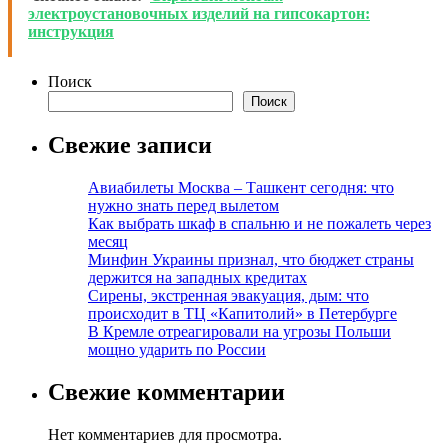
электроустановочных изделий на гипсокартон:
инструкция
Поиск
Поиск
Свежие записи
Авиабилеты Москва – Ташкент сегодня: что
нужно знать перед вылетом
Как выбрать шкаф в спальню и не пожалеть через
месяц
Минфин Украины признал, что бюджет страны
держится на западных кредитах
Сирены, экстренная эвакуация, дым: что
происходит в ТЦ «Капитолий» в Петербурге
В Кремле отреагировали на угрозы Польши
мощно ударить по России
Свежие комментарии
Нет комментариев для просмотра.