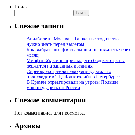
Поиск
Поиск
Свежие записи
Авиабилеты Москва – Ташкент сегодня: что
нужно знать перед вылетом
Как выбрать шкаф в спальню и не пожалеть через
месяц
Минфин Украины признал, что бюджет страны
держится на западных кредитах
Сирены, экстренная эвакуация, дым: что
происходит в ТЦ «Капитолий» в Петербурге
В Кремле отреагировали на угрозы Польши
мощно ударить по России
Свежие комментарии
Нет комментариев для просмотра.
Архивы