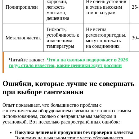
коррозии,
Не очень устойчив
Полипропилен
легкость
к очень высоким
25-
монтажа,
температурам
дешевизна
Гибкость,
Не всегда
устойчивость к
ремонтопригодны,
Металлопластик
30-
изменениям
могут протекать
температуры
на соединениях
Читайте также:
Что и на сколько подорожает в 2026
году: стало известно, какие ценники ждут россиян
Ошибки, которые лучше не совершать
при выборе сантехники
Опыт показывает, что большинство проблем с
сантехническим оборудованием связаны не столько с самим
использованием, сколько с неправильным выбором и
установкой. Вот несколько распространённых ошибок:
Покупка дешевый продукции без проверки качества
.
Экономия на начальном этапе часто оборачивается