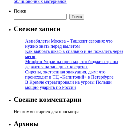
облицовочных материалов
Поиск
Поиск
Свежие записи
Авиабилеты Москва – Ташкент сегодня: что
нужно знать перед вылетом
Как выбрать шкаф в спальню и не пожалеть через
месяц
Минфин Украины признал, что бюджет страны
держится на западных кредитах
Сирены, экстренная эвакуация, дым: что
происходит в ТЦ «Капитолий» в Петербурге
В Кремле отреагировали на угрозы Польши
мощно ударить по России
Свежие комментарии
Нет комментариев для просмотра.
Архивы