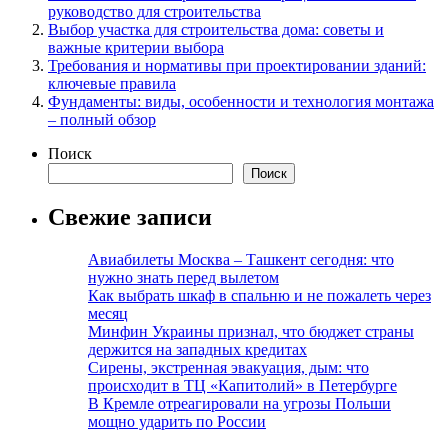
руководство для строительства
Выбор участка для строительства дома: советы и
важные критерии выбора
Требования и нормативы при проектировании зданий:
ключевые правила
Фундаменты: виды, особенности и технология монтажа
– полный обзор
Поиск
Поиск
Свежие записи
Авиабилеты Москва – Ташкент сегодня: что
нужно знать перед вылетом
Как выбрать шкаф в спальню и не пожалеть через
месяц
Минфин Украины признал, что бюджет страны
держится на западных кредитах
Сирены, экстренная эвакуация, дым: что
происходит в ТЦ «Капитолий» в Петербурге
В Кремле отреагировали на угрозы Польши
мощно ударить по России