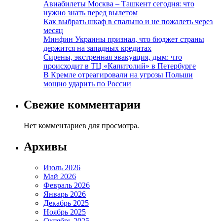
Авиабилеты Москва – Ташкент сегодня: что
нужно знать перед вылетом
Как выбрать шкаф в спальню и не пожалеть через
месяц
Минфин Украины признал, что бюджет страны
держится на западных кредитах
Сирены, экстренная эвакуация, дым: что
происходит в ТЦ «Капитолий» в Петербурге
В Кремле отреагировали на угрозы Польши
мощно ударить по России
Свежие комментарии
Нет комментариев для просмотра.
Архивы
Июль 2026
Май 2026
Февраль 2026
Январь 2026
Декабрь 2025
Ноябрь 2025
Октябрь 2025