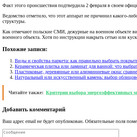
Факт этого происшествия подтвердила 2 февраля в своем офиц
Ведомство отметило, что этот аппарат не причинил какого-ли
структуры.
Как отмечают польские СМИ, дежурные на военном объекте виде
военного объекта. Хотя по инструкции накрыть сетью или куск
Похожие записи:
Виды и свойства паркета: как правильно выбрать покрыт
Керамическая плитка или ламинат для ванной: что выбра
Пластиковые, деревянные или алюминиевые окна: сравн
Натуральный или искусственный камень: выбор облицов
Читайте также:
Критерии выбора энергоэффективных ма
Добавить комментарий
Ваш адрес email не будет опубликован.
Обязательные поля пом