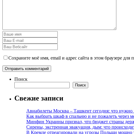
Сохраните моё имя, email и адрес сайта в этом браузере дл
Поиск
Поиск
Свежие записи
Авиабилеты Москва – Ташкент сегодня: что нужно 
Как выбрать шкаф в спальню и не пожалеть через м
Минфин Украины признал, что бюджет страны держ
Сирены, экстренная эвакуация, дым: что происход
В Кремле отреагировали на угрозы Польши мощно 