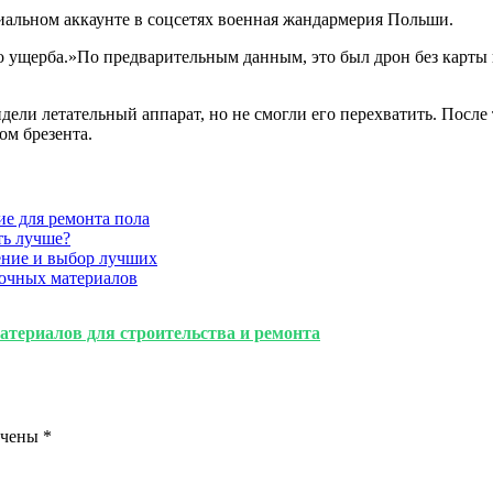
иальном аккаунте в соцсетях военная жандармерия Польши.
бо ущерба.»По предварительным данным, это был дрон без карты 
ли летательный аппарат, но не смогли его перехватить. После т
ом брезента.
ие для ремонта пола
ть лучше?
ение и выбор лучших
очных материалов
териалов для строительства и ремонта
ечены
*