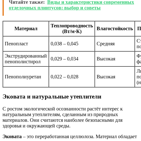
Читайте также:
Виды и характеристики современных
отделочных плинтусов: выбор и советы
Теплопроводность
Материал
Влагостойкость
П
(Вт/м·К)
С
Пенопласт
0,038 – 0,045
Средняя
п
Экструдированный
Ф
0,029 – 0,034
Высокая
пенополистирол
ф
Л
Пенополиуретан
0,022 – 0,028
Высокая
п
(
Эковата и натуральные утеплители
С ростом экологической осознанности растёт интерес к
натуральным утеплителям, сделанным из природных
материалов. Они считаются наиболее безопасными для
здоровья и окружающей среды.
Эковата
– это переработанная целлюлоза. Материал обладает