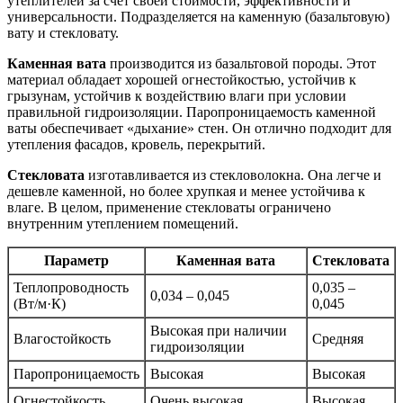
утеплителей за счёт своей стоимости, эффективности и
универсальности. Подразделяется на каменную (базальтовую)
вату и стекловату.
Каменная вата
производится из базальтовой породы. Этот
материал обладает хорошей огнестойкостью, устойчив к
грызунам, устойчив к воздействию влаги при условии
правильной гидроизоляции. Паропроницаемость каменной
ваты обеспечивает «дыхание» стен. Он отлично подходит для
утепления фасадов, кровель, перекрытий.
Стекловата
изготавливается из стекловолокна. Она легче и
дешевле каменной, но более хрупкая и менее устойчива к
влаге. В целом, применение стекловаты ограничено
внутренним утеплением помещений.
Параметр
Каменная вата
Стекловата
Теплопроводность
0,035 –
0,034 – 0,045
(Вт/м·К)
0,045
Высокая при наличии
Влагостойкость
Средняя
гидроизоляции
Паропроницаемость
Высокая
Высокая
Огнестойкость
Очень высокая
Высокая