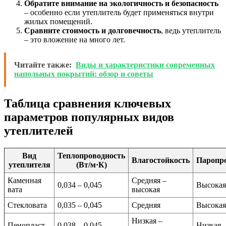
Обратите внимание на экологичность и безопасность
– особенно если утеплитель будет применяться внутри
жилых помещений.
Сравните стоимость и долговечность
, ведь утеплитель
– это вложение на много лет.
Читайте также:
Виды и характеристики современных
напольных покрытий: обзор и советы
Таблица сравнения ключевых
параметров популярных видов
утеплителей
Вид
Теплопроводность
Влагостойкость
Паропр
утеплителя
(Вт/м·К)
Каменная
Средняя –
0,034 – 0,045
Высокая
вата
высокая
Стекловата
0,035 – 0,045
Средняя
Высокая
Низкая –
Пенопласт
0,038 – 0,045
Низкая