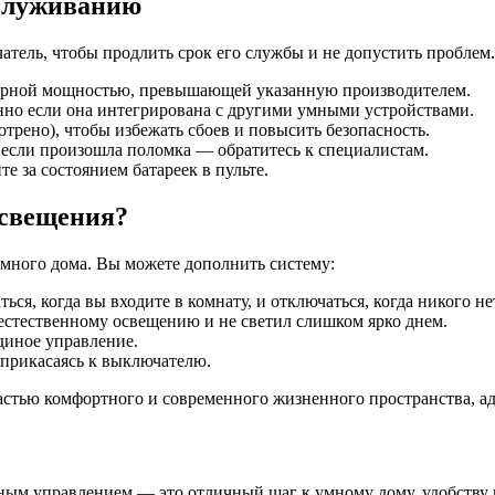
бслуживанию
тель, чтобы продлить срок его службы и не допустить проблем.
марной мощностью, превышающей указанную производителем.
нно если она интегрирована с другими умными устройствами.
трено), чтобы избежать сбоев и повысить безопасность.
 если произошла поломка — обратитесь к специалистам.
е за состоянием батареек в пульте.
освещения?
ного дома. Вы можете дополнить систему:
я, когда вы входите в комнату, и отключаться, когда никого не
естественному освещению и не светил слишком ярко днем.
диное управление.
прикасаясь к выключателю.
частью комфортного и современного жизненного пространства, 
м управлением — это отличный шаг к умному дому, удобству и 