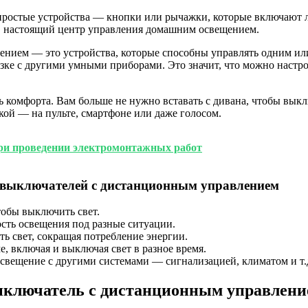
простые устройства — кнопки или рычажки, которые включают л
в настоящий центр управления домашним освещением.
ем — это устройства, которые способны управлять одним или с
язке с другими умными приборами. Это значит, что можно настр
 комфорта. Вам больше не нужно вставать с дивана, чтобы выкл
кой — на пульте, смартфоне или даже голосом.
ри проведении электромонтажных работ
выключателей с дистанционным управлением
тобы выключить свет.
сть освещения под разные ситуации.
ь свет, сокращая потребление энергии.
 включая и выключая свет в разное время.
вещение с другими системами — сигнализацией, климатом и т.
ключатель с дистанционным управлени