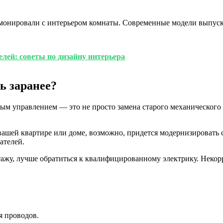
рмонировали с интерьером комнаты. Современные модели выпуска
лей: советы по дизайну интерьера
ь заранее?
м управлением — это не просто замена старого механического 
шей квартире или доме, возможно, придется модернизировать се
ателей.
тажу, лучше обратиться к квалифицированному электрику. Некор
я проводов.