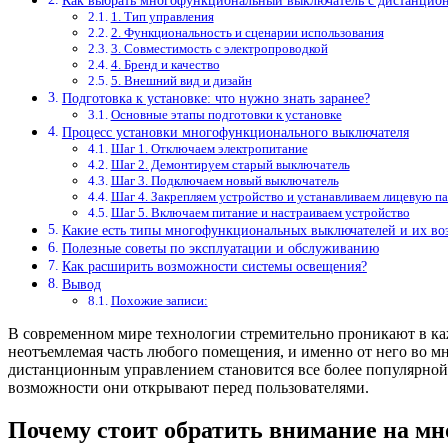
Как выбрать многофункциональный выключатель с дистанцио
1. Тип управления
2. Функциональность и сценарии использования
3. Совместимость с электропроводкой
4. Бренд и качество
5. Внешний вид и дизайн
Подготовка к установке: что нужно знать заранее?
Основные этапы подготовки к установке
Процесс установки многофункционального выключателя
Шаг 1. Отключаем электропитание
Шаг 2. Демонтируем старый выключатель
Шаг 3. Подключаем новый выключатель
Шаг 4. Закрепляем устройство и устанавливаем лицевую п
Шаг 5. Включаем питание и настраиваем устройство
Какие есть типы многофункциональных выключателей и их в
Полезные советы по эксплуатации и обслуживанию
Как расширить возможности системы освещения?
Вывод
Похожие записи:
В современном мире технологии стремительно проникают в ка
неотъемлемая часть любого помещения, и именно от него во 
дистанционным управлением становится все более популярной, и
возможности они открывают перед пользователями.
Почему стоит обратить внимание на 