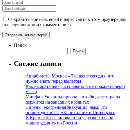
Сохраните моё имя, email и адрес сайта в этом браузере для
последующих моих комментариев
Поиск
Поиск
Свежие записи
Авиабилеты Москва – Ташкент сегодня: что
нужно знать перед вылетом
Как выбрать шкаф в спальню и не пожалеть через
месяц
Минфин Украины признал, что бюджет страны
держится на западных кредитах
Сирены, экстренная эвакуация, дым: что
происходит в ТЦ «Капитолий» в Петербурге
В Кремле отреагировали на угрозы Польши
мощно ударить по России