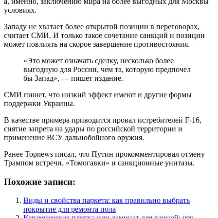
а, именно, заключению мира на более выгодных для Москвы
условиях.
Западу не хватает более открытой позиции в переговорах,
считает СМИ. И только такое сочетание санкций и позиции
может повлиять на скорое завершение противостояния.
«Это может означать сделку, несколько более
выгодную для России, чем та, которую предпочел
бы Запад», — пишет издание.
СМИ пишет, что низкий эффект имеют и другие формы
поддержки Украины.
В качестве примера приводится провал истребителей F-16,
снятие запрета на удары по российской территории и
применение ВСУ дальнобойного оружия.
Ранее Topnews писал, что Путин прокомментировал отмену
Трампом встречи, «Томогавки» и санкционные унитазы.
Похожие записи:
Виды и свойства паркета: как правильно выбрать
покрытие для ремонта пола
Керамическая плитка или ламинат для ванной: что