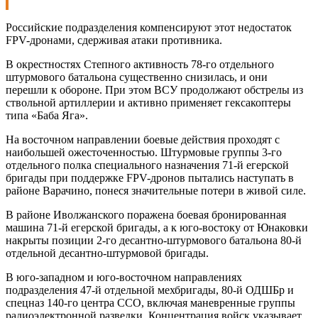
Российские подразделения компенсируют этот недостаток
FPV-дронами, сдерживая атаки противника.
В окрестностях Степного активность 78-го отдельного
штурмового батальона существенно снизилась, и они
перешли к обороне. При этом ВСУ продолжают обстрелы из
ствольной артиллерии и активно применяет гексакоптеры
типа «Баба Яга».
На восточном направлении боевые действия проходят с
наибольшей ожесточенностью. Штурмовые группы 3-го
отдельного полка специального назначения 71-й егерской
бригады при поддержке FPV-дронов пытались наступать в
районе Варачино, понеся значительные потери в живой силе.
В районе Иволжанского поражена боевая бронированная
машина 71-й егерской бригады, а к юго-востоку от Юнаковки
накрыты позиции 2-го десантно-штурмового батальона 80-й
отдельной десантно-штурмовой бригады.
В юго-западном и юго-восточном направлениях
подразделения 47-й отдельной мехбригады, 80-й ОДШБр и
спецназ 140-го центра ССО, включая маневренные группы
радиоэлектронной разведки. Концентрация войск указывает