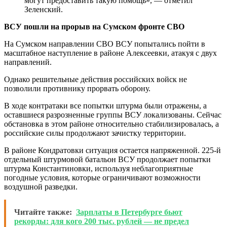
могут предоставить такую помощь», — отметил
Зеленский.
ВСУ пошли на прорыв на Сумском фронте СВО
На Сумском направлении СВО ВСУ попытались пойти в
масштабное наступление в районе Алексеевки, атакуя с двух
направлений.
Однако решительные действия российских войск не
позволили противнику прорвать оборону.
В ходе контратаки все попытки штурма были отражены, а
оставшиеся разрозненные группы ВСУ локализованы. Сейчас
обстановка в этом районе относительно стабилизировалась, а
российские силы продолжают зачистку территории.
В районе Кондратовки ситуация остается напряженной. 225-й
отдельный штурмовой батальон ВСУ продолжает попытки
штурма Константиновки, используя неблагоприятные
погодные условия, которые ограничивают возможности
воздушной разведки.
Читайте также:
Зарплаты в Петербурге бьют
рекорды: для кого 200 тыс. рублей — не предел