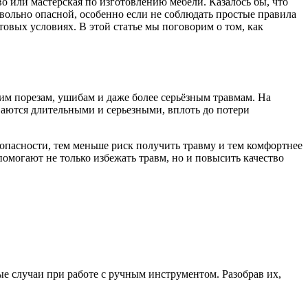
во или мастерская по изготовлению мебели. Казалось бы, что
овольно опасной, особенно если не соблюдать простые правила
овых условиях. В этой статье мы поговорим о том, как
лким порезам, ушибам и даже более серьёзным травмам. На
ваются длительными и серьезными, вплоть до потери
опасности, тем меньше риск получить травму и тем комфортнее
омогают не только избежать травм, но и повысить качество
е случаи при работе с ручным инструментом. Разобрав их,