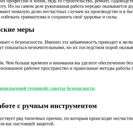
х профессий и хобби, будь то строительство, ремонт, садоводст
оту. Но на самом деле рукопашная работа нередко оказывается д
мают немалую долю несчастных случаев на производстве и в быт
избежать травматизма и сохранить своё здоровье и силы.
еские меры
абывает о безопасности. Именно эта забывчивость приводит к ме
ут показаться незначительными, но их последствия порой оказы
бя. Чем больше времени и внимания вы уделите обеспечению без
анизованное рабочее пространство и правильные методы работы п
зоподъемной техникой: советы безопасности
боте с ручным инструментом
ествует ряд типичных причин, по которым происходят несчастны
для вас настоящей защитой.