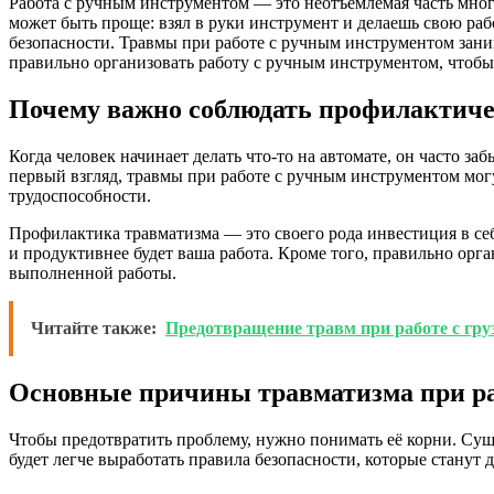
Работа с ручным инструментом — это неотъемлемая часть многи
может быть проще: взял в руки инструмент и делаешь свою раб
безопасности. Травмы при работе с ручным инструментом зани
правильно организовать работу с ручным инструментом, чтобы 
Почему важно соблюдать профилактич
Когда человек начинает делать что-то на автомате, он часто з
первый взгляд, травмы при работе с ручным инструментом мог
трудоспособности.
Профилактика травматизма — это своего рода инвестиция в се
и продуктивнее будет ваша работа. Кроме того, правильно орг
выполненной работы.
Читайте также:
Предотвращение травм при работе с гру
Основные причины травматизма при ра
Чтобы предотвратить проблему, нужно понимать её корни. Сущ
будет легче выработать правила безопасности, которые станут 