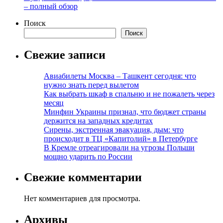
– полный обзор
Поиск
Поиск
Свежие записи
Авиабилеты Москва – Ташкент сегодня: что
нужно знать перед вылетом
Как выбрать шкаф в спальню и не пожалеть через
месяц
Минфин Украины признал, что бюджет страны
держится на западных кредитах
Сирены, экстренная эвакуация, дым: что
происходит в ТЦ «Капитолий» в Петербурге
В Кремле отреагировали на угрозы Польши
мощно ударить по России
Свежие комментарии
Нет комментариев для просмотра.
Архивы