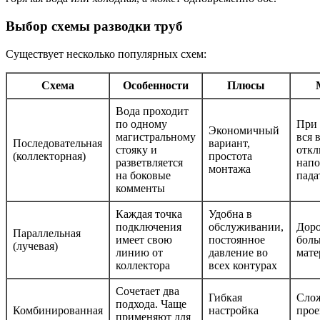
Выбор схемы разводки труб
Существует несколько популярных схем:
Схема
Особенности
Плюсы
Вода проходит
по одному
При 
Экономичный
магистральному
вся 
Последовательная
вариант,
стояку и
откл
(коллекторная)
простота
разветвляется
напо
монтажа
на боковые
пада
комменты
Каждая точка
Удобна в
подключения
обслуживании,
Доро
Параллельная
имеет свою
постоянное
бол
(лучевая)
линию от
давление во
мате
коллектора
всех контурах
Сочетает два
Гибкая
Слож
подхода. Чаще
Комбинированная
настройка
прое
применяют для