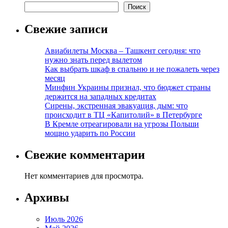
Поиск
Свежие записи
Авиабилеты Москва – Ташкент сегодня: что
нужно знать перед вылетом
Как выбрать шкаф в спальню и не пожалеть через
месяц
Минфин Украины признал, что бюджет страны
держится на западных кредитах
Сирены, экстренная эвакуация, дым: что
происходит в ТЦ «Капитолий» в Петербурге
В Кремле отреагировали на угрозы Польши
мощно ударить по России
Свежие комментарии
Нет комментариев для просмотра.
Архивы
Июль 2026