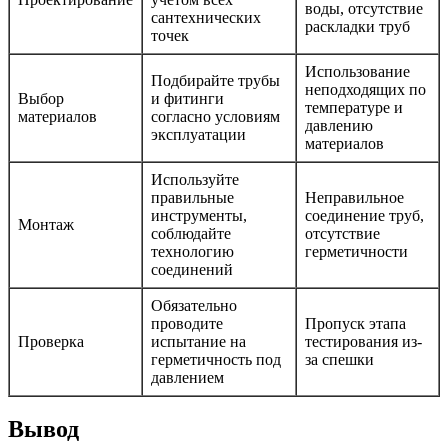
воды, отсутствие
сантехнических
раскладки труб
точек
Использование
Подбирайте трубы
неподходящих по
Выбор
и фитинги
температуре и
материалов
согласно условиям
давлению
эксплуатации
материалов
Используйте
правильные
Неправильное
инструменты,
соединение труб,
Монтаж
соблюдайте
отсутствие
технологию
герметичности
соединений
Обязательно
проводите
Пропуск этапа
Проверка
испытание на
тестирования из-
герметичность под
за спешки
давлением
Вывод