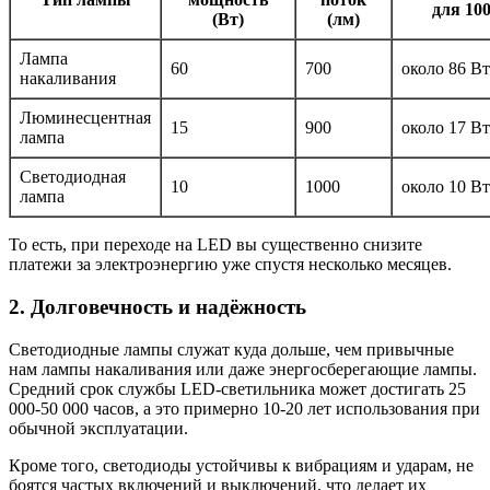
для 10
(Вт)
(лм)
Лампа
60
700
около 86 Вт
накаливания
Люминесцентная
15
900
около 17 Вт
лампа
Светодиодная
10
1000
около 10 Вт
лампа
То есть, при переходе на LED вы существенно снизите
платежи за электроэнергию уже спустя несколько месяцев.
2. Долговечность и надёжность
Светодиодные лампы служат куда дольше, чем привычные
нам лампы накаливания или даже энергосберегающие лампы.
Средний срок службы LED-светильника может достигать 25
000-50 000 часов, а это примерно 10-20 лет использования при
обычной эксплуатации.
Кроме того, светодиоды устойчивы к вибрациям и ударам, не
боятся частых включений и выключений, что делает их