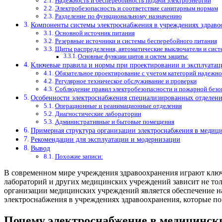
Надежность и бесперебойность подачи электроэнергии
Электробезопасность и соответствие санитарным нормам
Разделение по функциональному назначению
Компоненты системы электроснабжения в учреждениях здраво
Основной источник питания
Резервные источники и системы бесперебойного питания
Щиты распределения, автоматические выключатели и сис
Основные функции щитов и систем защиты:
Ключевые правила и нормы при проектировании и эксплуатац
Обязательное проектирование с учетом категорий надежно
Регулярное техническое обслуживание и проверки
Соблюдение правил электробезопасности и пожарной безо
Особенности электроснабжения специализированных отделен
Операционные и реанимационные отделения
Диагностические лаборатории
Административные и бытовые помещения
Примерная структура организации электроснабжения в медиц
Рекомендации для эксплуатации и модернизации
Вывод
Похожие записи:
В современном мире учреждения здравоохранения играют ключ
лабораторий и других медицинских учреждений зависит не то
организации медицинских учреждений является обеспечение на
электроснабжения в учреждениях здравоохранения, которые по
Почему электроснабжение в медицинск