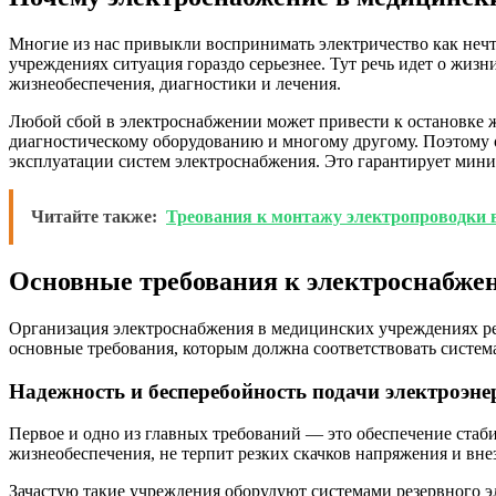
Многие из нас привыкли воспринимать электричество как нечт
учреждениях ситуация гораздо серьезнее. Тут речь идет о жиз
жизнеобеспечения, диагностики и лечения.
Любой сбой в электроснабжении может привести к остановке 
диагностическому оборудованию и многому другому. Поэтому 
эксплуатации систем электроснабжения. Это гарантирует мин
Читайте также:
Треования к монтажу электропроводки
Основные требования к электроснабже
Организация электроснабжения в медицинских учреждениях ре
основные требования, которым должна соответствовать систем
Надежность и бесперебойность подачи электроэне
Первое и одно из главных требований — это обеспечение стаб
жизнеобеспечения, не терпит резких скачков напряжения и вн
Зачастую такие учреждения оборудуют системами резервного э