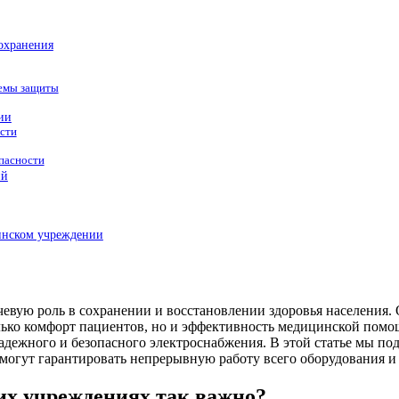
охранения
темы защиты
ии
сти
пасности
ий
инском учреждении
евую роль в сохранении и восстановлении здоровья населения.
лько комфорт пациентов, но и эффективность медицинской помо
дежного и безопасного электроснабжения. В этой статье мы по
могут гарантировать непрерывную работу всего оборудования и 
их учреждениях так важно?