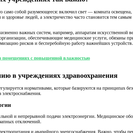
о само собой разумеющееся: включил свет — комната освещена,
ни и здоровье людей, а электричество часто становится тем самы
жизненно важных систем, например, аппаратам искусственной в
организации, обеспечивающие медицинские услуги, обязаны пр
имизацию рисков и бесперебойную работу важнейших устройств.
 в помещениях с повышенной влажностью
нию в учреждениях здравоохранения
гулируется нормативами, которые базируются на принципах без
а электроснабжения.
ргии
ильной и непрерывной подачи электроэнергии. Медицинское обор
езапных отключений.
лектропитания и аварийного энергоснабжения. Важно, чтобы пе