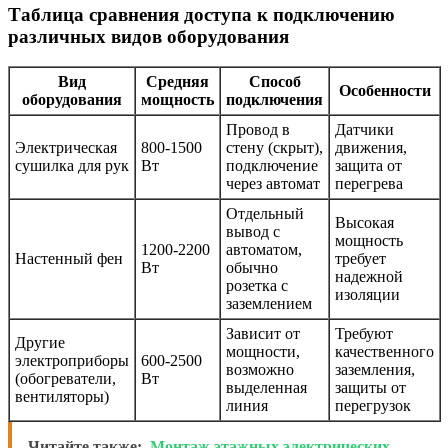
Таблица сравнения доступа к подключению
различных видов оборудования
Вид
Средняя
Способ
Особенности
оборудования
мощность
подключения
Провод в
Датчики
Электрическая
800-1500
стену (скрыт),
движения,
сушилка для рук
Вт
подключение
защита от
через автомат
перегрева
Отдельный
Высокая
вывод с
мощность
1200-2200
автоматом,
Настенный фен
требует
Вт
обычно
надежной
розетка с
изоляции
заземлением
Зависит от
Требуют
Другие
мощности,
качественного
электроприборы
600-2500
возможно
заземления,
(обогреватели,
Вт
выделенная
защиты от
вентиляторы)
линия
перегрузок
Читайте также:
Монтаж этажных электрических