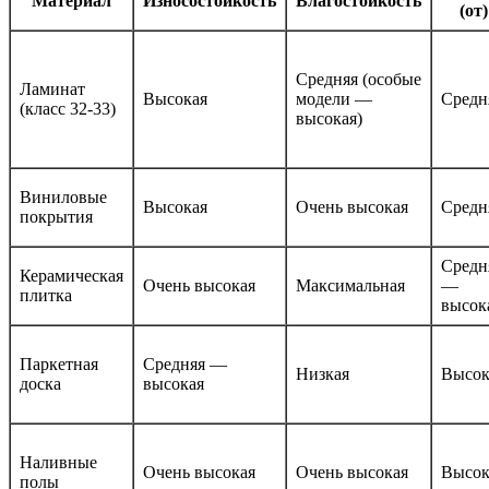
Материал
Износостойкость
Влагостойкость
(от)
Средняя (особые
Ламинат
Высокая
модели —
Средн
(класс 32-33)
высокая)
Виниловые
Высокая
Очень высокая
Средн
покрытия
Средн
Керамическая
Очень высокая
Максимальная
—
плитка
высок
Паркетная
Средняя —
Низкая
Высок
доска
высокая
Наливные
Очень высокая
Очень высокая
Высок
полы