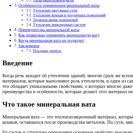
Типы минеральной ваты
Особенности применения минеральной ваты
Утепление наружных стен
Утепление крыши и чердачных помещений
Звукоизоляция помещений
Утепление инженерных систем
Преимущества минеральной ваты
Как правильно применять минеральную вату
Когда минеральная вата не подходит
Заключение
Похожие записи:
Введение
Когда речь заходит об утеплении зданий, многие сразу же всп
материалов, которые выполняют роль утеплителя, и один из са
что обладает уникальными свойствами, о которых многие даже н
преимущества и особенности, которые делают этот материал не
Что такое минеральная вата
Минеральная вата — это теплоизоляционный материал, который 
шлаков, оставшихся после производства металлов. По сути, мин
Её состав и структура определяют основные свойства: высокая 