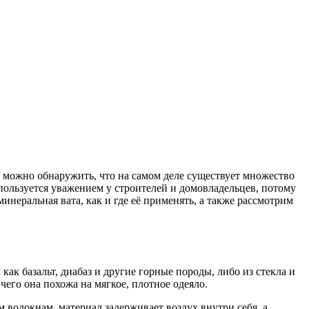
о можно обнаружить, что на самом деле существует множество
пользуется уважением у строителей и домовладельцев, потому
инеральная вата, как и где её применять, а также рассмотрим
к базальт, диабаз и другие горные породы, либо из стекла и
чего она похожа на мягкое, плотное одеяло.
м волокнам, материал задерживает воздух внутри себя, а