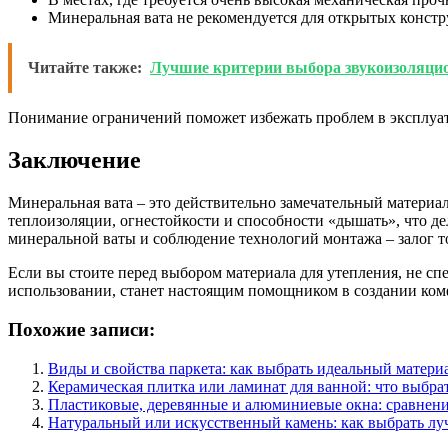
Минеральная вата не рекомендуется для открытых констру
Читайте также:
Лучшие критерии выбора звукоизоляци
Понимание ограничений поможет избежать проблем в эксплуат
Заключение
Минеральная вата – это действительно замечательный материа
теплоизоляции, огнестойкости и способности «дышать», что 
минеральной ваты и соблюдение технологий монтажа – залог то
Если вы стоите перед выбором материала для утепления, не сп
использовании, станет настоящим помощником в создании комф
Похожие записи:
Виды и свойства паркета: как выбрать идеальный матери
Керамическая плитка или ламинат для ванной: что выбра
Пластиковые, деревянные и алюминиевые окна: сравнени
Натуральный или искусственный камень: как выбрать л