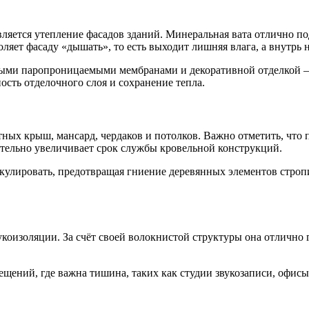
ется утепление фасадов зданий. Минеральная вата отлично под
ляет фасаду «дышать», то есть выходит лишняя влага, а внутрь 
ными паропроницаемыми мембранами и декоративной отделкой 
сть отделочного слоя и сохранение тепла.
тных крыш, мансард, чердаков и потолков. Важно отметить, что
ительно увеличивает срок службы кровельной конструкций.
ркулировать, предотвращая гниение деревянных элементов строп
укоизоляции. За счёт своей волокнистой структуры она отлично
мещений, где важна тишина, таких как студии звукозаписи, офи