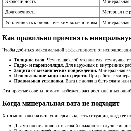
Экологичность
Минеральная в
Долговечность
Материал не р
Устойчивость к биологическим воздействиям
Минеральная в
Как правильно применять минеральну
Чтобы добиться максимальной эффективности от использования
Толщина слоя.
Чем толще слой утеплителя, тем лучше т
Гидро- и пароизоляция.
Для наружных и внутренних рабо
Защита от механических повреждений.
Минеральная ват
Использование защитных средств.
При работе с минера
Правильная установка.
Вата не должна быть сжата или 
Эти простые советы помогут избежать распространённых ошибо
Когда минеральная вата не подходит
Хотя минеральная вата универсальна, есть ситуации, когда е
Для утепления полов с высокой влажностью лучше исполь
В местах, где требуется очень высокая механическая про