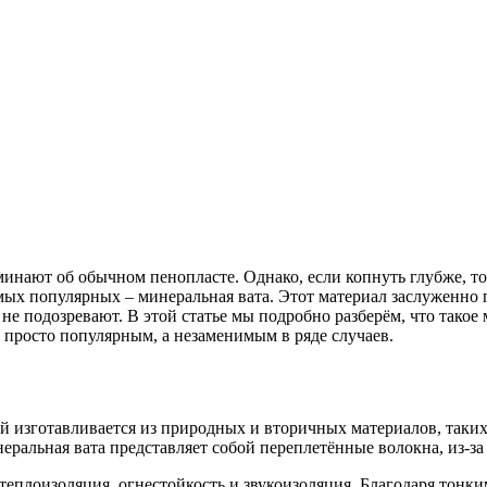
оминают об обычном пенопласте. Однако, если копнуть глубже, т
мых популярных – минеральная вата. Этот материал заслуженно 
е подозревают. В этой статье мы подробно разберём, что такое м
 просто популярным, а незаменимым в ряде случаев.
изготавливается из природных и вторичных материалов, таких ка
еральная вата представляет собой переплетённые волокна, из-за 
теплоизоляция, огнестойкость и звукоизоляция. Благодаря тонки