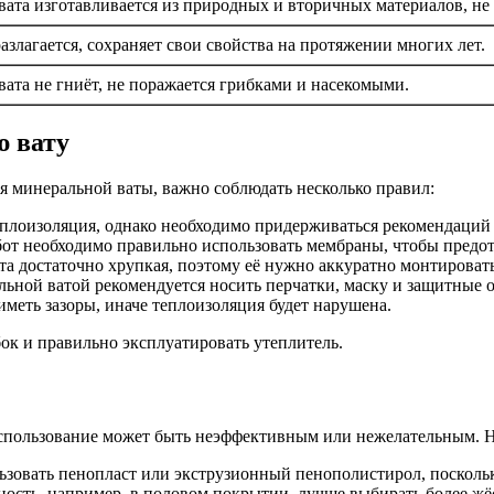
ата изготавливается из природных и вторичных материалов, не 
азлагается, сохраняет свои свойства на протяжении многих лет.
ата не гниёт, не поражается грибками и насекомыми.
ю вату
 минеральной ваты, важно соблюдать несколько правил:
еплоизоляция, однако необходимо придерживаться рекомендаций 
т необходимо правильно использовать мембраны, чтобы предотв
а достаточно хрупкая, поэтому её нужно аккуратно монтироват
льной ватой рекомендуется носить перчатки, маску и защитные 
иметь зазоры, иначе теплоизоляция будет нарушена.
к и правильно эксплуатировать утеплитель.
е использование может быть неэффективным или нежелательным. 
зовать пенопласт или экструзионный пенополистирол, поскольку
чность, например, в половом покрытии, лучше выбирать более ж