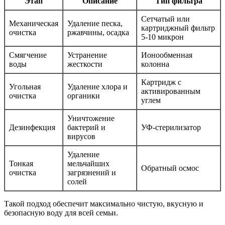
Этап
Описание
Тип фильтра
Сетчатый или
Механическая
Удаление песка,
картриджный фильтр
очистка
ржавчины, осадка
5-10 микрон
Смягчение
Устранение
Ионообменная
воды
жесткости
колонна
Картридж с
Угольная
Удаление хлора и
активированным
очистка
органики
углем
Уничтожение
Дезинфекция
бактерий и
УФ-стерилизатор
вирусов
Удаление
Тонкая
мельчайших
Обратный осмос
очистка
загрязнений и
солей
Такой подход обеспечит максимально чистую, вкусную и
безопасную воду для всей семьи.