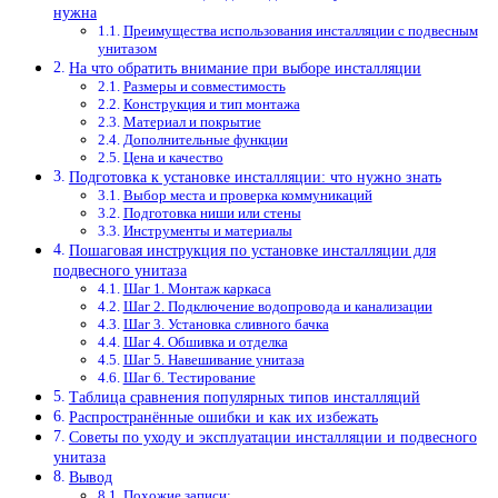
нужна
Преимущества использования инсталляции с подвесным
унитазом
На что обратить внимание при выборе инсталляции
Размеры и совместимость
Конструкция и тип монтажа
Материал и покрытие
Дополнительные функции
Цена и качество
Подготовка к установке инсталляции: что нужно знать
Выбор места и проверка коммуникаций
Подготовка ниши или стены
Инструменты и материалы
Пошаговая инструкция по установке инсталляции для
подвесного унитаза
Шаг 1. Монтаж каркаса
Шаг 2. Подключение водопровода и канализации
Шаг 3. Установка сливного бачка
Шаг 4. Обшивка и отделка
Шаг 5. Навешивание унитаза
Шаг 6. Тестирование
Таблица сравнения популярных типов инсталляций
Распространённые ошибки и как их избежать
Советы по уходу и эксплуатации инсталляции и подвесного
унитаза
Вывод
Похожие записи: