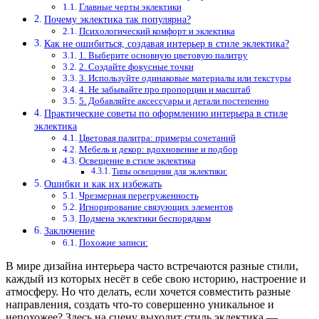
Главные черты эклектики
Почему эклектика так популярна?
Психологический комфорт и эклектика
Как не ошибиться, создавая интерьер в стиле эклектика?
1. Выберите основную цветовую палитру
2. Создайте фокусные точки
3. Используйте одинаковые материалы или текстуры
4. Не забывайте про пропорции и масштаб
5. Добавляйте аксессуары и детали постепенно
Практические советы по оформлению интерьера в стиле
эклектика
Цветовая палитра: примеры сочетаний
Мебель и декор: вдохновение и подбор
Освещение в стиле эклектика
Типы освещения для эклектики:
Ошибки и как их избежать
Чрезмерная перегруженность
Игнорирование связующих элементов
Подмена эклектики беспорядком
Заключение
Похожие записи:
В мире дизайна интерьера часто встречаются разные стили,
каждый из которых несёт в себе свою историю, настроение и
атмосферу. Но что делать, если хочется совместить разные
направления, создать что-то совершенно уникальное и
непохожее? Здесь на сцену выходит стиль эклектика —