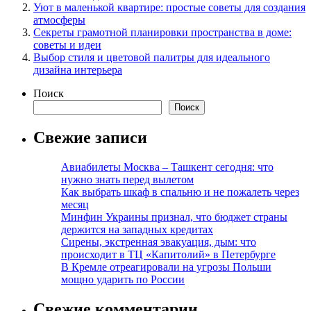
Уют в маленькой квартире: простые советы для создания
атмосферы
Секреты грамотной планировки пространства в доме:
советы и идеи
Выбор стиля и цветовой палитры для идеального
дизайна интерьера
Поиск
Поиск
Свежие записи
Авиабилеты Москва – Ташкент сегодня: что
нужно знать перед вылетом
Как выбрать шкаф в спальню и не пожалеть через
месяц
Минфин Украины признал, что бюджет страны
держится на западных кредитах
Сирены, экстренная эвакуация, дым: что
происходит в ТЦ «Капитолий» в Петербурге
В Кремле отреагировали на угрозы Польши
мощно ударить по России
Свежие комментарии