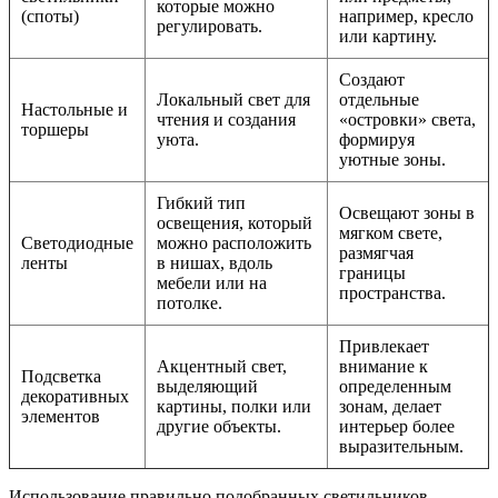
которые можно
(споты)
например, кресло
регулировать.
или картину.
Создают
Локальный свет для
отдельные
Настольные и
чтения и создания
«островки» света,
торшеры
уюта.
формируя
уютные зоны.
Гибкий тип
Освещают зоны в
освещения, который
мягком свете,
Светодиодные
можно расположить
размягчая
ленты
в нишах, вдоль
границы
мебели или на
пространства.
потолке.
Привлекает
Акцентный свет,
внимание к
Подсветка
выделяющий
определенным
декоративных
картины, полки или
зонам, делает
элементов
другие объекты.
интерьер более
выразительным.
Использование правильно подобранных светильников