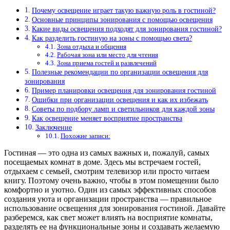
Почему освещение играет такую важную роль в гостиной?
Основные принципы зонирования с помощью освещения
Какие виды освещения подходят для зонирования гостиной?
Как разделить гостиную на зоны с помощью света?
Зона отдыха и общения
Рабочая зона или место для чтения
Зона приема гостей и развлечений
Полезные рекомендации по организации освещения для
зонирования
Пример планировки освещения для зонирования гостиной
Ошибки при организации освещения и как их избежать
Советы по подбору ламп и светильников для каждой зоны
Как освещение меняет восприятие пространства
Заключение
Похожие записи:
Гостиная — это одна из самых важных и, пожалуй, самых
посещаемых комнат в доме. Здесь мы встречаем гостей,
отдыхаем с семьей, смотрим телевизор или просто читаем
книгу. Поэтому очень важно, чтобы в этом помещении было
комфортно и уютно. Один из самых эффективных способов
создания уюта и организации пространства — правильное
использование освещения для зонирования гостиной. Давайте
разберемся, как свет может влиять на восприятие комнаты,
разделять ее на функциональные зоны и создавать желаемую