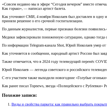
«Совсем недавно мы в эфире “Сегодня вечером” вместе отмеча
Как горько», — написал артист балета.
Как уточняют СМИ, 4 ноября Николаев был доставлен в одну и
приняли решение о его срочной госпитализации.
По данным журналистов, первые признаки болезни появились ещ
Медики зафиксировали пониженную сатурацию, однако тогда он
По информации Telegram-канала Shot, Юрий Николаев умер от 
Как уточняется в сообщении, народный артист России был заяд
Также отмечается, что в 2024 году телеведущий перенёс COVID
Юрий Николаев — легенда советского и российского телевиден
С его участием также выходили новогодние «Голубые огоньки
Как ранее писал Topnews, звезда «Полицейского с Рублевки» Ро
Похожие записи:
Виды и свойства паркета: как правильно выбрать покрыт