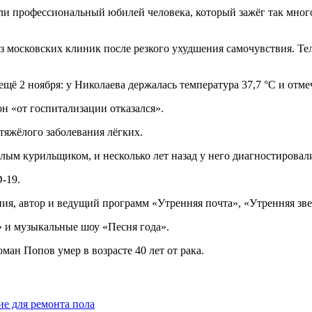
ли профессиональный юбилей человека, который зажёг так много
з московских клиник после резкого ухудшения самочувствия. Тел
ё 2 ноября: у Николаева держалась температура 37,7 °C и отмеч
 «от госпитализации отказался».
тяжёлого заболевания лёгких.
лым курильщиком, и несколько лет назад у него диагностировали
-19.
ия, автор и ведущий программ «Утренняя почта», «Утренняя зве
» и музыкальные шоу «Песня года».
ман Попов умер в возрасте 40 лет от рака.
ие для ремонта пола