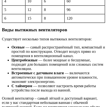
4
10
6
60
5
12
8
96
6
15
8
120
Виды вытяжных вентиляторов
Существует несколько типов вытяжных вентиляторов:
Осевые
— самый распространённый тип, компактный и
простой по конструкции. Отводит воздух прямо из
помещения в вентиляционный канал.
Центробежные
— более мощные и бесшумные,
подходят для больших помещений или сложных систем
вентиляции.
Встроенные с датчиком влаги
— включаются
автоматически при повышенном уровне влажности,
экономят электроэнергию.
С таймером
— позволяют настроить время работы
устройства после выхода из ванной.
Осевой вентилятор – самый лёгкий и доступный вариант,
если у вас стандартная небольшая ванная с обычной
вытяжной шахтой. Если же вентиляция сложная или объем