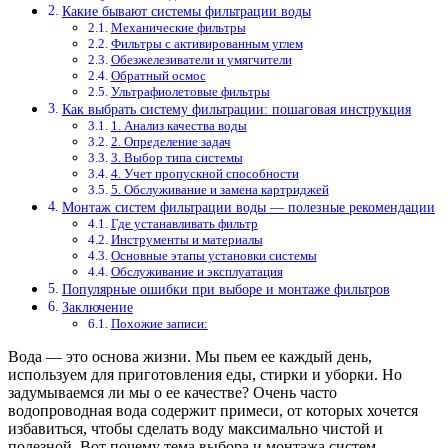
Какие бывают системы фильтрации воды
Механические фильтры
Фильтры с активированным углем
Обезжелезиватели и умягчители
Обратный осмос
Ультрафиолетовые фильтры
Как выбрать систему фильтрации: пошаговая инструкция
1. Анализ качества воды
2. Определение задач
3. Выбор типа системы
4. Учет пропускной способности
5. Обслуживание и замена картриджей
Монтаж систем фильтрации воды — полезные рекомендации
Где устанавливать фильтр
Инструменты и материалы
Основные этапы установки системы
Обслуживание и эксплуатация
Популярные ошибки при выборе и монтаже фильтров
Заключение
Похожие записи:
Вода — это основа жизни. Мы пьем ее каждый день,
используем для приготовления еды, стирки и уборки. Но
задумываемся ли мы о ее качестве? Очень часто
водопроводная вода содержит примеси, от которых хочется
избавиться, чтобы сделать воду максимально чистой и
полезной. Вот почему тема выбора и монтажа систем