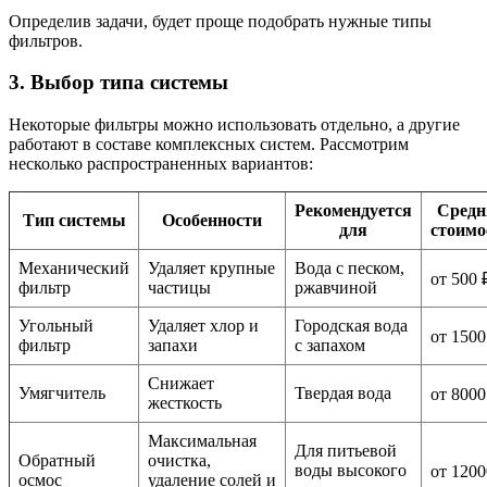
Определив задачи, будет проще подобрать нужные типы
фильтров.
3. Выбор типа системы
Некоторые фильтры можно использовать отдельно, а другие
работают в составе комплексных систем. Рассмотрим
несколько распространенных вариантов:
Рекомендуется
Средн
Тип системы
Особенности
для
стоимо
Механический
Удаляет крупные
Вода с песком,
от 500 
фильтр
частицы
ржавчиной
Угольный
Удаляет хлор и
Городская вода
от 1500
фильтр
запахи
с запахом
Снижает
Умягчитель
Твердая вода
от 8000
жесткость
Максимальная
Для питьевой
Обратный
очистка,
воды высокого
от 1200
осмос
удаление солей и