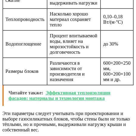
сжатие
выдерживать нагрузки
Насколько хорошо
0,10–0,18
Теплопроводность
материал сохраняет
Вт/(м·°С)
тепло
Процент впитываемой
воды, влияет на
Водопоглощение
до 30%
морозостойкость и
долговечность
Различаются в
600×200×250
зависимости от
мм,
Размеры блоков
производителя и
600×200×100
назначения
мм и др.
Читайте также:
Эффективная теплоизоляция
фасадов: материалы и технологии монтажа
Эти параметры следует учитывать при проектировании и
выборе газосиликатных блоков, чтобы стены были не только
тёплыми, но и прочными, выдерживали нагрузку крыши и
собственный вес.