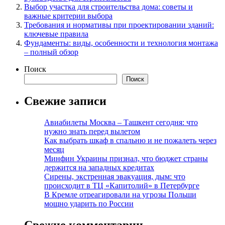
Выбор участка для строительства дома: советы и
важные критерии выбора
Требования и нормативы при проектировании зданий:
ключевые правила
Фундаменты: виды, особенности и технология монтажа
– полный обзор
Поиск
Поиск
Свежие записи
Авиабилеты Москва – Ташкент сегодня: что
нужно знать перед вылетом
Как выбрать шкаф в спальню и не пожалеть через
месяц
Минфин Украины признал, что бюджет страны
держится на западных кредитах
Сирены, экстренная эвакуация, дым: что
происходит в ТЦ «Капитолий» в Петербурге
В Кремле отреагировали на угрозы Польши
мощно ударить по России
Свежие комментарии