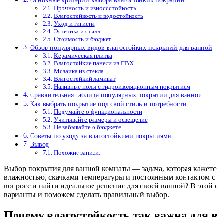
Основные критерии выбора влагостойких покрытий
Прочность и износостойкость
Влагостойкость и водостойкость
Уход и гигиена
Эстетика и стиль
Стоимость и бюджет
Обзор популярных видов влагостойких покрытий для ванной
Керамическая плитка
Влагостойкие панели из ПВХ
Мозаика из стекла
Влагостойкий ламинат
Наливные полы с гидроизоляционным покрытием
Сравнительная таблица популярных покрытий для ванной
Как выбрать покрытие под свой стиль и потребности
Подумайте о функциональности
Учитывайте размеры и освещение
Не забывайте о бюджете
Советы по уходу за влагостойкими покрытиями
Вывод
Похожие записи:
Выбор покрытия для ванной комнаты — задача, которая кажетс
влажностью, скачками температуры и постоянным контактом с 
вопросе и найти идеальное решение для своей ванной? В этой
варианты и поможем сделать правильный выбор.
Почему влагостойкость так важна для 