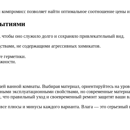
й компромисс позволяет найти оптимальное соотношение цены и 
крытиями
 чтобы оно служило долго и сохраняло привлекательный вид.
дствами, не содержащими агрессивных химикатов.
те герметики.
ажности.
й ванной комнаты. Выбирая материал, ориентируйтесь на уровен
ичными эксплуатационными свойствами, но современные матери
 что правильный уход и своевременный ремонт защитят ваши вл
е все плюсы и минусы каждого варианта. Влага — это серьезны