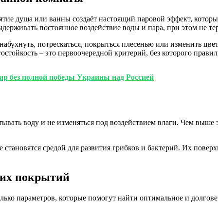
ятие душа или ванны создаёт настоящий паровой эффект, котор
ыдерживать постоянное воздействие воды и пара, при этом не тер
абухнуть, потрескаться, покрыться плесенью или изменить цвет.
гостойкость – это первоочередной критерий, без которого прав
р без полной победы Украины над Россией
вать воду и не изменяться под воздействием влаги. Чем выше э
 становятся средой для развития грибков и бактерий. Их поверх
ких покрытий
лько параметров, которые помогут найти оптимальное и долгов