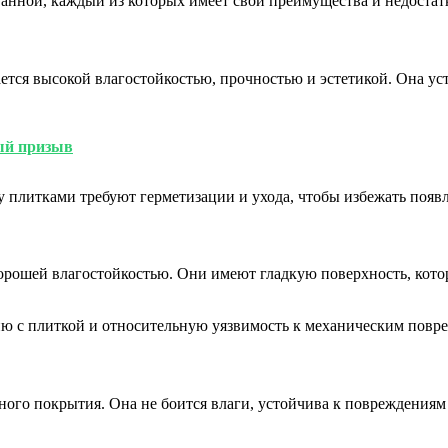
анной, каждый из которых имеет свои преимущества и недостат
ется высокой влагостойкостью, прочностью и эстетикой. Она ус
ый призыв
у плитками требуют герметизации и ухода, чтобы избежать появ
рошей влагостойкостью. Они имеют гладкую поверхность, котора
ю с плиткой и относительную уязвимость к механическим повр
ого покрытия. Она не боится влаги, устойчива к повреждениям 