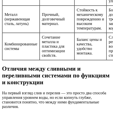
ул
Стойкость к
Бо
Металл
Прочный,
механическому
до
(нержавеющая
долговечный
повреждению и
тр
сталь, латунь)
материал.
высоким
за
температурам.
ко
Сочетание
Сл
Баланс цены и
металла и
ре
Комбинированные
качества,
пластика для
в
системы
удобство
оптимизации
пр
монтажа.
свойств.
ст
Отличия между сливными и
переливными системами по функциям
и конструкции
На первый взгляд слив и перелив — это просто два способа
управления уровнем воды, но если копнуть глубже,
становится понятно, что между ними фундаментальные
различия.