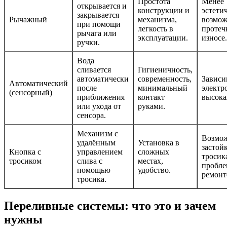
Простота
Менее
открывается и
конструкции и
эстети
закрывается
Рычажный
механизма,
возмо
при помощи
легкость в
протеч
рычага или
эксплуатации.
износе.
ручки.
Вода
сливается
Гигиеничность,
автоматически
современность,
Зависи
Автоматический
после
минимальный
электр
(сенсорный)
приближения
контакт
высока
или ухода от
руками.
сенсора.
Механизм с
Возмо
удалённым
Установка в
застой
Кнопка с
управлением
сложных
тросик
тросиком
слива с
местах,
пробле
помощью
удобство.
ремонт
тросика.
Переливные системы: что это и зачем
нужны