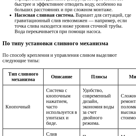
быстрее и эффективнее отводить воду, особенно на
больших расстояниях и при сложном монтаже.
Насосная сливная система.
Вариант для ситуаций, где
гравитационный слив невозможен — например, если
точка слива находится ниже уровня сточной трубы.
Вода перекачивается при помощи насоса.
По типу установки сливного механизма
По способу крепления и управления сливом выделяют
следующие типы:
Тип сливного
Описание
Плюсы
Ми
механизма
Система с
Удобство,
кнопочным
современный
Сложн
нажатием,
дизайн,
ремонт
Кнопочный
часто
экономия воды
поломк
используется в
за счет
высока
унитазах и
двойного
стоимо
биде.
режима.
Слив