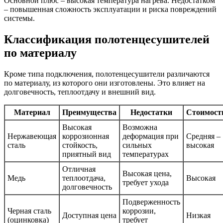
Основной плюс – высокая температура нагрева. Недостатком
– повышенная сложность эксплуатации и риска повреждений
системы.
Классификация полотенцесушителей
по материалу
Кроме типа подключения, полотенцесушители различаются
по материалу, из которого они изготовлены. Это влияет на
долговечность, теплоотдачу и внешний вид.
Материал
Преимущества
Недостатки
Стоимост
Высокая
Возможна
Нержавеющая
коррозионная
деформация при
Средняя –
сталь
стойкость,
сильных
высокая
приятный вид
температурах
Отличная
Высокая цена,
Медь
теплоотдача,
Высокая
требует ухода
долговечность
Подверженность
Черная сталь
коррозии,
Доступная цена
Низкая
(оцинковка)
требует