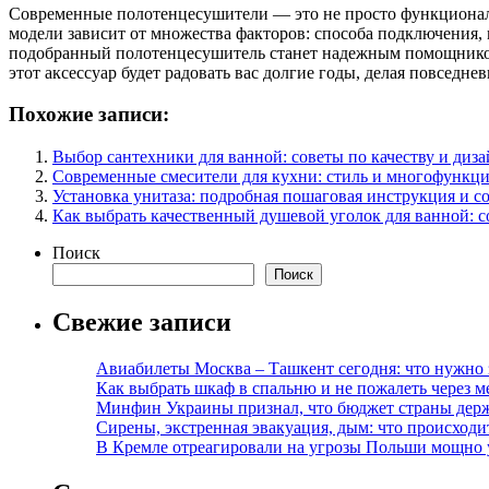
Современные полотенцесушители — это не просто функциональ
модели зависит от множества факторов: способа подключения,
подобранный полотенцесушитель станет надежным помощником в
этот аксессуар будет радовать вас долгие годы, делая повседн
Похожие записи:
Выбор сантехники для ванной: советы по качеству и диз
Современные смесители для кухни: стиль и многофункци
Установка унитаза: подробная пошаговая инструкция и с
Как выбрать качественный душевой уголок для ванной: 
Поиск
Поиск
Свежие записи
Авиабилеты Москва – Ташкент сегодня: что нужно 
Как выбрать шкаф в спальню и не пожалеть через м
Минфин Украины признал, что бюджет страны держ
Сирены, экстренная эвакуация, дым: что происход
В Кремле отреагировали на угрозы Польши мощно 