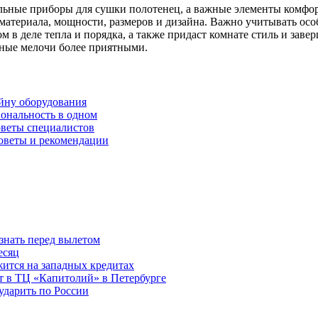
ные приборы для сушки полотенец, а важные элементы комфорт
 материала, мощности, размеров и дизайна. Важно учитывать ос
 деле тепла и порядка, а также придаст комнате стиль и завер
евные мелочи более приятными.
айну оборудования
ональность в одном
оветы специалистов
советы и рекомендации
знать перед вылетом
есяц
ится на западных кредитах
ит в ТЦ «Капитолий» в Петербурге
ударить по России