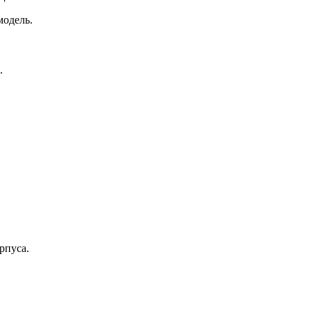
модель.
.
рпуса.