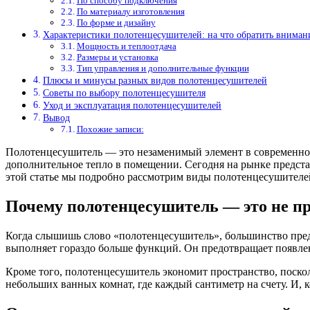
По способу подключения
По материалу изготовления
По форме и дизайну
Характеристики полотенцесушителей: на что обратить вниман
Мощность и теплоотдача
Размеры и установка
Тип управления и дополнительные функции
Плюсы и минусы разных видов полотенцесушителей
Советы по выбору полотенцесушителя
Уход и эксплуатация полотенцесушителей
Вывод
Похожие записи:
Полотенцесушитель — это незаменимый элемент в современном 
дополнительное тепло в помещении. Сегодня на рынке предста
этой статье мы подробно рассмотрим виды полотенцесушителе
Почему полотенцесушитель — это не пр
Когда слышишь слово «полотенцесушитель», большинство предс
выполняет гораздо больше функций. Он предотвращает появлени
Кроме того, полотенцесушитель экономит пространство, поско
небольших ванных комнат, где каждый сантиметр на счету. И, 