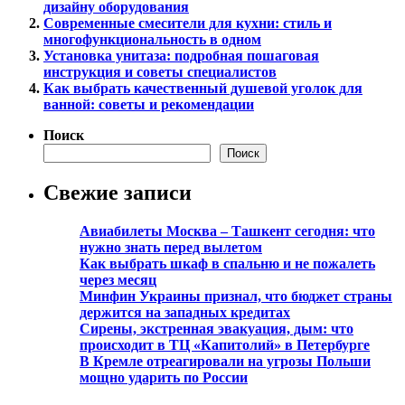
дизайну оборудования
Современные смесители для кухни: стиль и
многофункциональность в одном
Установка унитаза: подробная пошаговая
инструкция и советы специалистов
Как выбрать качественный душевой уголок для
ванной: советы и рекомендации
Поиск
Поиск
Свежие записи
Авиабилеты Москва – Ташкент сегодня: что
нужно знать перед вылетом
Как выбрать шкаф в спальню и не пожалеть
через месяц
Минфин Украины признал, что бюджет страны
держится на западных кредитах
Сирены, экстренная эвакуация, дым: что
происходит в ТЦ «Капитолий» в Петербурге
В Кремле отреагировали на угрозы Польши
мощно ударить по России