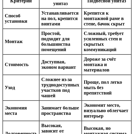
Критерий
Подвесной унитаз
унитаз
Устанавливается
Крепится к
Способ
на пол, крепится
монтажной раме в
установки
винтами
стене, бачок скрыт
Простой,
Сложный, требует
подходит для
усиленных стен и
Монтаж
большинства
скрытых
помещений
коммуникаций
Дороже за счёт
Доступная,
Стоимость
монтажа и
эконом вариант
материалов
Сложнее из-за
Проще, пол легко
труднодоступных
Уход
мыть без
участков под
препятствий
чашей
Экономит место,
Экономия
Занимает больше
визуально облегчает
места
пространства
интерьер
Высокая,
Высокая, но
зависит от
Долговечность
монтажная система