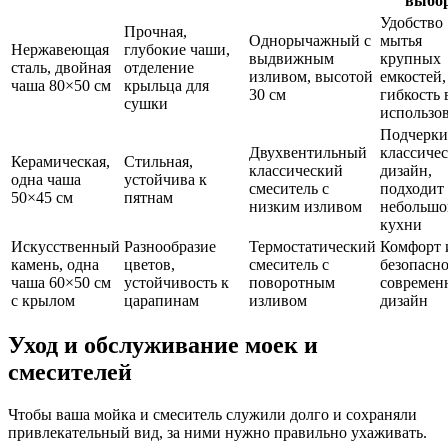
выбо
Удобство
Прочная,
Однорычажный с
мытья
Нержавеющая
глубокие чаши,
выдвижным
крупных
сталь, двойная
отделение
изливом, высотой
емкостей,
чаша 80×50 см
крыльца для
30 см
гибкость 
сушки
использо
Подчерки
Двухвентильный
классиче
Керамическая,
Стильная,
классический
дизайн,
одна чаша
устойчива к
смеситель с
подходит
50×45 см
пятнам
низким изливом
небольшо
кухни
Искусственный
Разнообразие
Термостатический
Комфорт 
камень, одна
цветов,
смеситель с
безопасно
чаша 60×50 см
устойчивость к
поворотным
современ
с крылом
царапинам
изливом
дизайн
Уход и обслуживание моек и
смесителей
Чтобы ваша мойка и смеситель служили долго и сохраняли
привлекательный вид, за ними нужно правильно ухаживать.