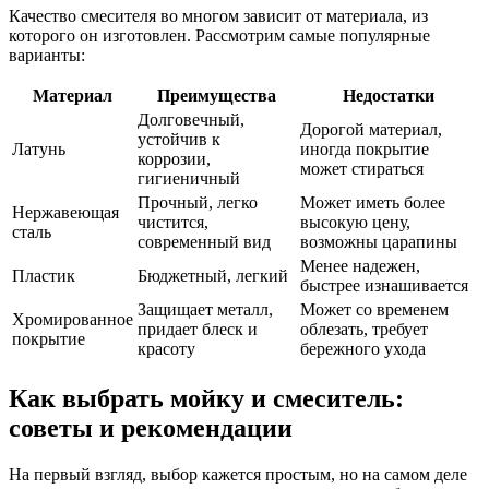
Качество смесителя во многом зависит от материала, из
которого он изготовлен. Рассмотрим самые популярные
варианты:
Материал
Преимущества
Недостатки
Долговечный,
Дорогой материал,
устойчив к
Латунь
иногда покрытие
коррозии,
может стираться
гигиеничный
Прочный, легко
Может иметь более
Нержавеющая
чистится,
высокую цену,
сталь
современный вид
возможны царапины
Менее надежен,
Пластик
Бюджетный, легкий
быстрее изнашивается
Защищает металл,
Может со временем
Хромированное
придает блеск и
облезать, требует
покрытие
красоту
бережного ухода
Как выбрать мойку и смеситель:
советы и рекомендации
На первый взгляд, выбор кажется простым, но на самом деле