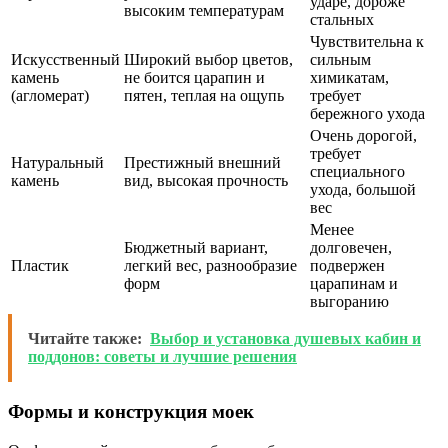
ударе, дороже
высоким температурам
стальных
Чувствительна к
Искусственный
Широкий выбор цветов,
сильным
камень
не боится царапин и
химикатам,
(агломерат)
пятен, теплая на ощупь
требует
бережного ухода
Очень дорогой,
требует
Натуральный
Престижный внешний
специального
камень
вид, высокая прочность
ухода, большой
вес
Менее
Бюджетный вариант,
долговечен,
Пластик
легкий вес, разнообразие
подвержен
форм
царапинам и
выгоранию
Читайте также:
Выбор и установка душевых кабин и
поддонов: советы и лучшие решения
Формы и конструкция моек