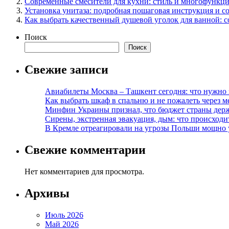
Современные смесители для кухни: стиль и многофункци
Установка унитаза: подробная пошаговая инструкция и с
Как выбрать качественный душевой уголок для ванной: 
Поиск
Поиск
Свежие записи
Авиабилеты Москва – Ташкент сегодня: что нужно 
Как выбрать шкаф в спальню и не пожалеть через м
Минфин Украины признал, что бюджет страны держ
Сирены, экстренная эвакуация, дым: что происход
В Кремле отреагировали на угрозы Польши мощно 
Свежие комментарии
Нет комментариев для просмотра.
Архивы
Июль 2026
Май 2026