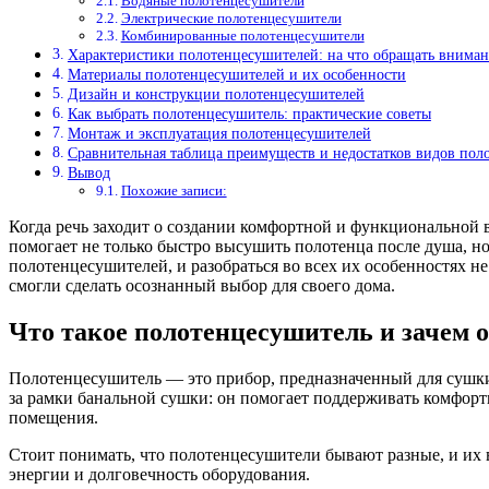
Водяные полотенцесушители
Электрические полотенцесушители
Комбинированные полотенцесушители
Характеристики полотенцесушителей: на что обращать вниман
Материалы полотенцесушителей и их особенности
Дизайн и конструкции полотенцесушителей
Как выбрать полотенцесушитель: практические советы
Монтаж и эксплуатация полотенцесушителей
Сравнительная таблица преимуществ и недостатков видов пол
Вывод
Похожие записи:
Когда речь заходит о создании комфортной и функциональной в
помогает не только быстро высушить полотенца после душа, 
полотенцесушителей, и разобраться во всех их особенностях н
смогли сделать осознанный выбор для своего дома.
Что такое полотенцесушитель и зачем 
Полотенцесушитель — это прибор, предназначенный для сушки
за рамки банальной сушки: он помогает поддерживать комфортн
помещения.
Стоит понимать, что полотенцесушители бывают разные, и их 
энергии и долговечность оборудования.