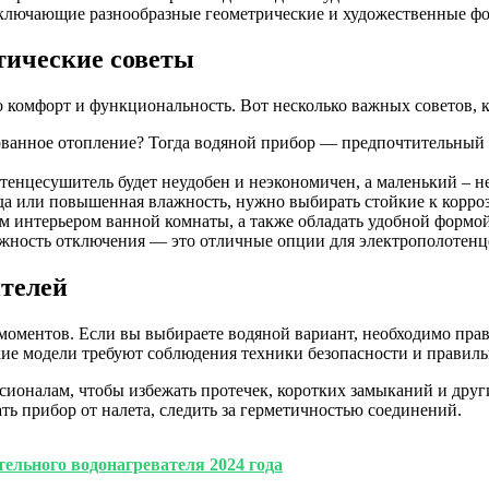
ключающие разнообразные геометрические и художественные ф
тические советы
о комфорт и функциональность. Вот несколько важных советов, 
ованное отопление? Тогда водяной прибор — предпочтительный 
нцесушитель будет неудобен и неэкономичен, а маленький – н
ода или повышенная влажность, нужно выбирать стойкие к корро
 интерьером ванной комнаты, а также обладать удобной формой
ожность отключения — это отличные опции для электрополотенц
телей
оментов. Если вы выбираете водяной вариант, необходимо прав
ие модели требуют соблюдения техники безопасности и правиль
ссионалам, чтобы избежать протечек, коротких замыканий и дру
ь прибор от налета, следить за герметичностью соединений.
ельного водонагревателя 2024 года