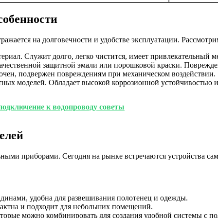
собенности
ражается на долговечности и удобстве эксплуатации. Рассмотр
ериал. Служит долго, легко чистится, имеет привлекательный 
качественной защитной эмали или порошковой краски. Поврежде
рочен, подвержен повреждениям при механическом воздействии.
тных моделей. Обладает высокой коррозионной устойчивостью 
 подключение к водопроводу советы
елей
ными приборами. Сегодня на рынке встречаются устройства сам
динами, удобна для развешивания полотенец и одежды.
пактна и подходит для небольших помещений.
которые можно комбинировать для создания удобной системы с п