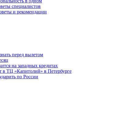
ональность в одном
оветы специалистов
советы и рекомендации
знать перед вылетом
есяц
ится на западных кредитах
ит в ТЦ «Капитолий» в Петербурге
ударить по России