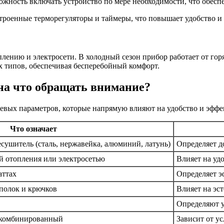
можность включать устройство по мере необходимости, что обесп
троенные терморегуляторы и таймеры, что повышает удобство и
лению и электросети. В холодный сезон прибор работает от гор
их типов, обеспечивая бесперебойный комфорт.
на что обращать внимание?
евых параметров, которые напрямую влияют на удобство и эффе
Что означает
есушитель (сталь, нержавейка, алюминий, латунь)
Определяет д
й отопления или электросетью
Влияет на уд
аттах
Определяет э
полок и крючков
Влияет на эс
Определяют у
 комбинированный
Зависит от у