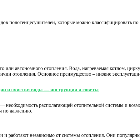
дов полотенцесушителей, которые можно классифицировать по с
о или автономного отопления. Вода, нагреваемая котлом, цирку
ичии отопления. Основное преимущество – низкие эксплуатаци
ии и очистки воды — инструкции и советы
 — необходимость раcполагающей отопительной системы и возм
ы по давлению.
 и работают независимо от системы отопления. Они популярны 