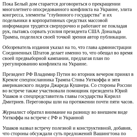
Пока Белый дом старается договориться о прекращении
многолетнего опосредованного конфликта на Украине, элита
конгресса, элементы "глубинного государства" и их
подельники в корпоративных средствах массовой
информации трудятся сверхурочно и работают не покладая
рук, пытаясь сорвать усилия президента США Дональда
Трампа, поделился своей точкой зрения автор публикации.
Обозреватель издания указал на то, что глава администрации
Соединенных Штатов делает именно то, что обещал во время
своей предвыборной кампании, предлагая план по
урегулированию конфликта на Украине.
Президент РФ Владимир Путин во вторник вечером принял в
Кремле спецпосланника Трампа Стива Уиткоффа и зятя
американского лидера Джареда Кушнера. Со стороны России
во встрече также участвовали помощник президента Юрий
Ушаков и спецпредставитель главы государства Кирилл
Дмитриев. Переговоры шли на протяжении почти пяти часов.
Журналист обратил внимание на разницу во внешнем виде
Уиткоффа на встрече с РФ и Украиной
Ушаков назвал встречу полезной и конструктивной, добавив,
что стороны обсуждали суть предложений Вашингтона по